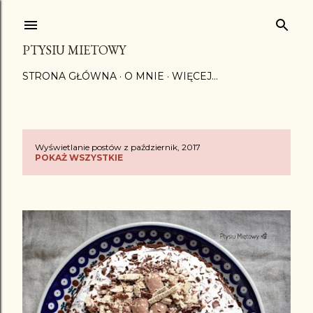
Przejdź do głównej zawartości
PTYSIU MIETOWY
STRONA GŁÓWNA
O MNIE
WIĘCEJ…
Wyświetlanie postów z październik, 2017
P
POKAŻ WSZYSTKIE
o
s
t
y