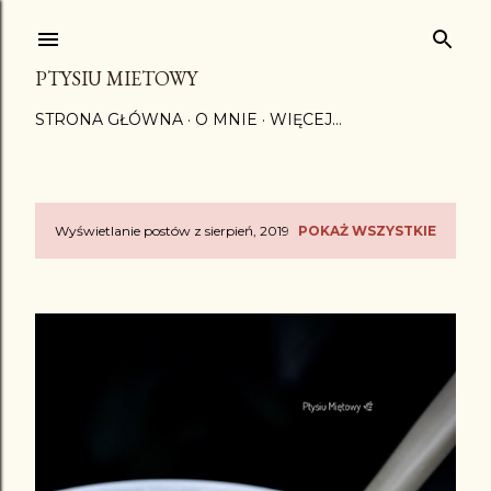
Przejdź do głównej zawartości
PTYSIU MIETOWY
STRONA GŁÓWNA
O MNIE
WIĘCEJ…
Wyświetlanie postów z sierpień, 2019
POKAŻ WSZYSTKIE
P
o
s
t
y