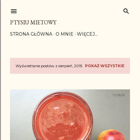
Przejdź do głównej zawartości
PTYSIU MIETOWY
STRONA GŁÓWNA
O MNIE
WIĘCEJ…
Wyświetlanie postów z sierpień, 2015
POKAŻ WSZYSTKIE
P
o
s
t
y