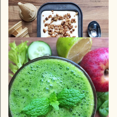
sierpnia 10, 2015
LODY Z KARMELIZOWANYMI
ORZECHAMI WŁOSKIMI.
Udostępnij
Prześlij komentarz