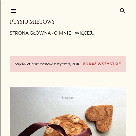
Przejdź do głównej zawartości
PTYSIU MIETOWY
STRONA GŁÓWNA
O MNIE
WIĘCEJ…
Wyświetlanie postów z styczeń, 2016
POKAŻ WSZYSTKIE
P
o
s
t
y