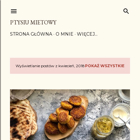
Przejdź do głównej zawartości
PTYSIU MIETOWY
STRONA GŁÓWNA
O MNIE
WIĘCEJ…
Wyświetlanie postów z kwiecień, 2018
POKAŻ WSZYSTKIE
P
o
s
t
y