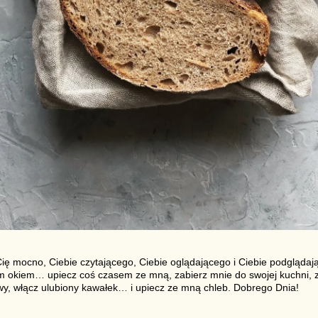
ię mocno, Ciebie czytającego, Ciebie oglądającego i Ciebie podglądaj
m okiem… upiecz coś czasem ze mną, zabierz mnie do swojej kuchni, 
wy, włącz ulubiony kawałek… i upiecz ze mną chleb. Dobrego Dnia!