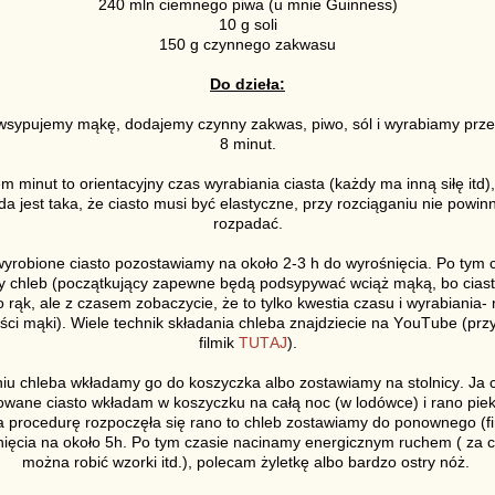
240 mln ciemnego piwa (u mnie Guinness)
10 g soli
150 g czynnego zakwasu
Do dzieła:
wsypujemy mąkę, dodajemy czynny zakwas, piwo, sól i wyrabiamy prze
8 minut.
m minut to orientacyjny czas wyrabiania ciasta (każdy ma inną siłę itd)
a jest taka, że ciasto musi być elastyczne, przy rozciąganiu nie powin
rozpadać.
yrobione ciasto pozostawiamy na około 2-3 h do wyrośnięcia. Po tym 
 chleb (początkujący zapewne będą podsypywać wciąż mąką, bo cias
do rąk, ale z czasem zobaczycie, że to tylko kwestia czasu i wyrabiania- 
ości mąki). Wiele technik składania chleba znajdziecie na YouTube (pr
filmik
TUTAJ
).
niu chleba wkładamy go do koszyczka albo zostawiamy na stolnicy. Ja c
owane ciasto wkładam w koszyczku na całą noc (w lodówce) i rano piek
ła procedurę rozpoczęła się rano to chleb zostawiamy do ponownego (f
ięcia na około 5h. Po tym czasie nacinamy energicznym ruchem ( za
można robić wzorki itd.), polecam żyletkę albo bardzo ostry nóż.