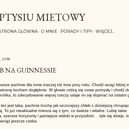
Przejdź do głównej zawartości
PTYSIU MIETOWY
STRONA GŁÓWNA
O MNIE
PORADY I TIPY
WIĘCEJ…
8, 2018
B NA GUINNESSIE
sze pachnie dla mnie inaczej niż inne pory roku. Chodź wciąż bliżej mi
 wiosnę kocham dogłębnie. W głowie rodzą się nowe pomysły i chodź do
krótka, to zdecydowanie więcej rzeczy udaje mi się dopinać na ostatni 
też jest taka, pachnie trochę jak wczorajszy chleb z dzisiejszą chrupią
. To już nieaktualne miesza się z tym, co świeże i witalne. Lubię takie
, szersze horyzonty i jaśniejsze widoki w przyszłość… tyle się dzieje, t
 wciąż jeszcze czeka.