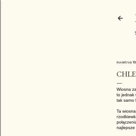
kwietnia 1
CHLE
Wiosna zaw
to jednak
tak samo 
Ta wiosna 
rzodkiewką
połączenia
najlepsze