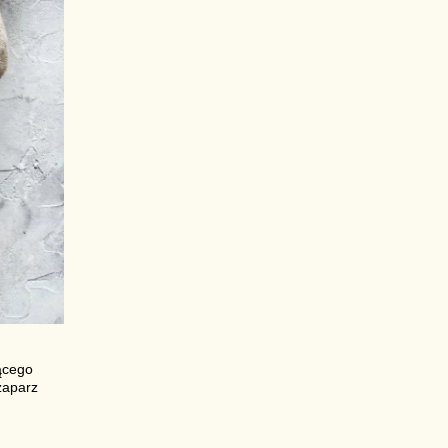
ącego
zaparz