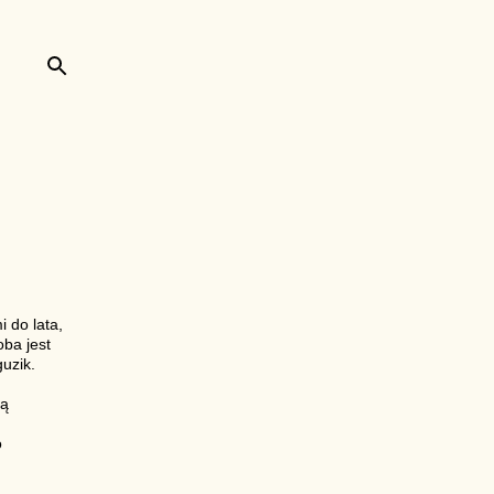
 do lata,
ba jest
guzik.
cą
o