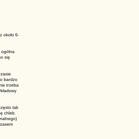
z około 6-
, ogólna
no się
czasie
to bardzo
nie trzeba
zykładowy
zęsto tak
ę chleb.
inalnego)
 czasem