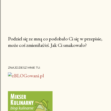
Podziel się ze mną co podobało Ci się w przepisie,
może coś zmieniłaś/eś. Jak Ci smakowało?
P
r
z
e
ZNAJDZIESZ MNIE TU:
ś
l
i
j
k
o
m