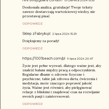
hire bodyguard London
13 czerwca 2024 15:53
Doskonała analiza, gratulacje! Twoje teksty
zawsze dostarczają wartościowej wiedzy, nie
przestawaj pisać.
ODPOWIEDZ
Sklep zFabryki.pl
2 lipca 2024 15:29
Dziękujemy za porady!
ODPOWIEDZ
https://1001beach.com/pl
9 lipca 2024 20:47
Życie jest pełne wyzwań, dlatego ważne jest, aby
znaleźć balans między pracą a odpoczynkiem.
Regularne dbanie o zdrowie fizyczne i
psychiczne, takie jak zdrowa dieta, ćwiczenia i
medytacja, może znacząco poprawić jakość
życia. Ważne jest również, aby pielęgnować
relacje z bliskimi i znajdować czas na rozwijanie
swoich pasji i zainteresowań.
ODPOWIEDZ