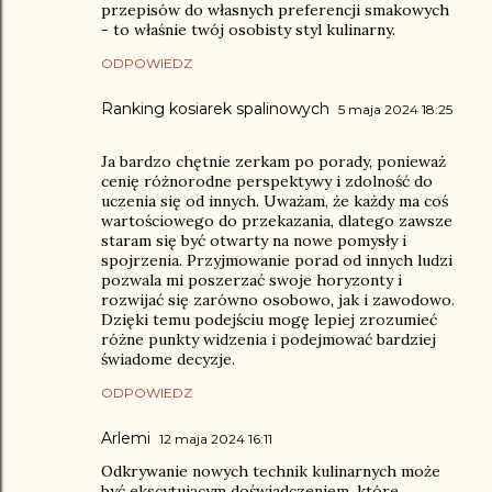
przepisów do własnych preferencji smakowych
- to właśnie twój osobisty styl kulinarny.
ODPOWIEDZ
Ranking kosiarek spalinowych
5 maja 2024 18:25
Ja bardzo chętnie zerkam po porady, ponieważ
cenię różnorodne perspektywy i zdolność do
uczenia się od innych. Uważam, że każdy ma coś
wartościowego do przekazania, dlatego zawsze
staram się być otwarty na nowe pomysły i
spojrzenia. Przyjmowanie porad od innych ludzi
pozwala mi poszerzać swoje horyzonty i
rozwijać się zarówno osobowo, jak i zawodowo.
Dzięki temu podejściu mogę lepiej zrozumieć
różne punkty widzenia i podejmować bardziej
świadome decyzje.
ODPOWIEDZ
Arlemi
12 maja 2024 16:11
Odkrywanie nowych technik kulinarnych może
być ekscytującym doświadczeniem, które