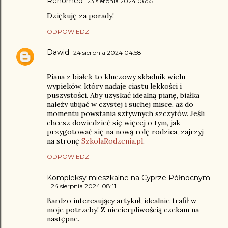
Renomed
23 sierpnia 2024 06:55
Dziękuję za porady!
ODPOWIEDZ
Dawid
24 sierpnia 2024 04:58
Piana z białek to kluczowy składnik wielu
wypieków, który nadaje ciastu lekkości i
puszystości. Aby uzyskać idealną pianę, białka
należy ubijać w czystej i suchej misce, aż do
momentu powstania sztywnych szczytów. Jeśli
chcesz dowiedzieć się więcej o tym, jak
przygotować się na nową rolę rodzica, zajrzyj
na stronę
SzkolaRodzenia.pl
.
ODPOWIEDZ
Kompleksy mieszkalne na Cyprze Północnym
24 sierpnia 2024 08:11
Bardzo interesujący artykuł, idealnie trafił w
moje potrzeby! Z niecierpliwością czekam na
następne.