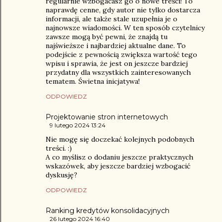
regularnie wzbogacasz go o nowe treści! To
naprawdę cenne, gdy autor nie tylko dostarcza
informacji, ale także stale uzupełnia je o
najnowsze wiadomości. W ten sposób czytelnicy
zawsze mogą być pewni, że znajdą tu
najświeższe i najbardziej aktualne dane. To
podejście z pewnością zwiększa wartość tego
wpisu i sprawia, że jest on jeszcze bardziej
przydatny dla wszystkich zainteresowanych
tematem. Świetna inicjatywa!
ODPOWIEDZ
Projektowanie stron internetowych
9 lutego 2024 13:24
Nie mogę się doczekać kolejnych podobnych
treści. :)
A co myślisz o dodaniu jeszcze praktycznych
wskazówek, aby jeszcze bardziej wzbogacić
dyskusję?
ODPOWIEDZ
Ranking kredytów konsolidacyjnych
26 lutego 2024 16:40