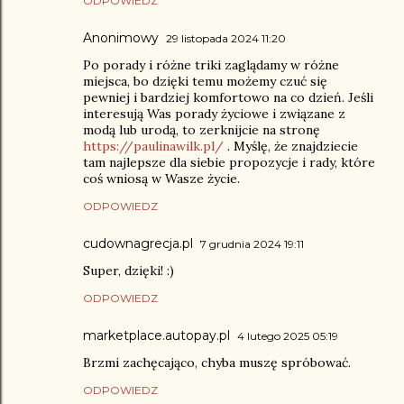
ODPOWIEDZ
Anonimowy
29 listopada 2024 11:20
Po porady i różne triki zaglądamy w różne
miejsca, bo dzięki temu możemy czuć się
pewniej i bardziej komfortowo na co dzień. Jeśli
interesują Was porady życiowe i związane z
modą lub urodą, to zerknijcie na stronę
https://paulinawilk.pl/
. Myślę, że znajdziecie
tam najlepsze dla siebie propozycje i rady, które
coś wniosą w Wasze życie.
ODPOWIEDZ
cudownagrecja.pl
7 grudnia 2024 19:11
Super, dzięki! :)
ODPOWIEDZ
marketplace.autopay.pl
4 lutego 2025 05:19
Brzmi zachęcająco, chyba muszę spróbować.
ODPOWIEDZ