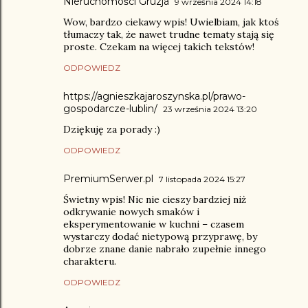
Nieruchomości Gruzja
9 września 2024 14:18
Wow, bardzo ciekawy wpis! Uwielbiam, jak ktoś
tłumaczy tak, że nawet trudne tematy stają się
proste. Czekam na więcej takich tekstów!
ODPOWIEDZ
https://agnieszkajaroszynska.pl/prawo-
gospodarcze-lublin/
23 września 2024 13:20
Dziękuję za porady :)
ODPOWIEDZ
PremiumSerwer.pl
7 listopada 2024 15:27
Świetny wpis! Nic nie cieszy bardziej niż
odkrywanie nowych smaków i
eksperymentowanie w kuchni – czasem
wystarczy dodać nietypową przyprawę, by
dobrze znane danie nabrało zupełnie innego
charakteru.
ODPOWIEDZ