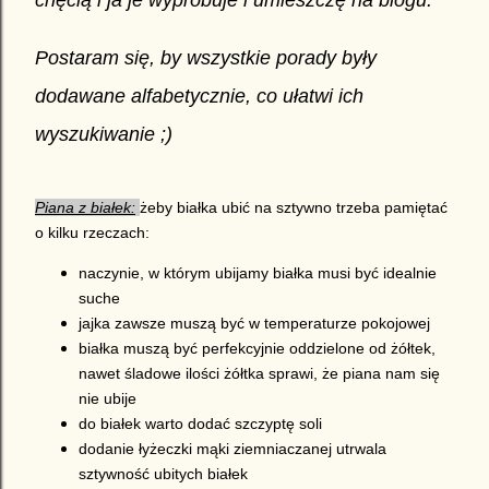
chęcią i ja je wypróbuje i umieszczę na blogu.
Postaram się, by wszystkie porady były
dodawane alfabetycznie, co ułatwi ich
wyszukiwanie ;)
Piana z białek:
żeby białka ubić na sztywno trzeba pamiętać
o kilku rzeczach:
naczynie, w którym ubijamy białka musi być idealnie
suche
jajka zawsze muszą być w temperaturze pokojowej
białka muszą być perfekcyjnie oddzielone od żółtek,
nawet śladowe ilości żółtka sprawi, że piana nam się
nie ubije
do białek warto dodać szczyptę soli
dodanie łyżeczki mąki ziemniaczanej utrwala
sztywność ubitych białek