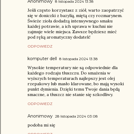
Anonimowy
8 listopada 2024 13:38
Jeśli często korzystasz z ziół, warto zaopatrzyć
się w doniczki z bazylią, miętą czy rozmarynem.
Świeże zioła dodadzą intensywnego smaku
każdej potrawie, a ich uprawa w kuchni nie
zajmuje wiele miejsca. Zawsze będziesz mieć
pod ręką aromatyczny dodatek!
ODPOWIEDZ
komputer dell
8 listopada 2024 13:38
Wysokie temperatury nie są odpowiednie dla
każdego rodzaju tłuszczu. Do smażenia w
wyższych temperaturach najlepszy jest olej
rzepakowy lub masło klarowane, bo mają wysoki
punkt dymienia. Dzięki temu Twoje dania będą
smaczne, a tłuszcz nie stanie się szkodliwy.
ODPOWIEDZ
Anonimowy
28 listopada 2024 03:08
podoba mi się