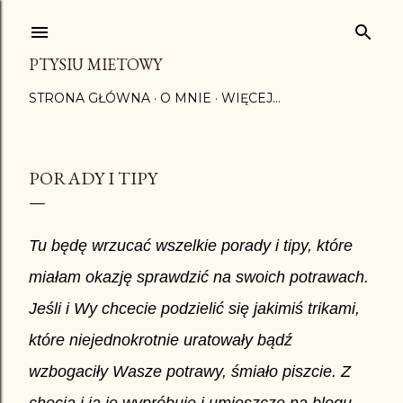
Przejdź do głównej zawartości
PTYSIU MIETOWY
STRONA GŁÓWNA
O MNIE
WIĘCEJ…
PORADY I TIPY
Tu będę wrzucać wszelkie porady i tipy, które
miałam okazję sprawdzić na swoich potrawach.
Jeśli i Wy chcecie podzielić się jakimiś trikami,
które niejednokrotnie uratowały bądź
wzbogaciły Wasze potrawy, śmiało piszcie. Z