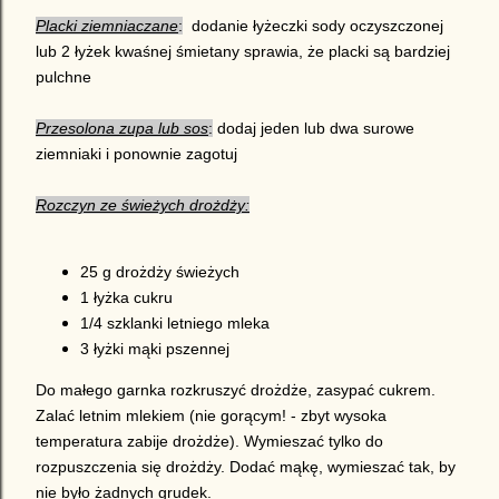
Placki ziemniaczane
:
dodanie łyżeczki sody oczyszczonej
lub 2 łyżek kwaśnej śmietany sprawia, że placki są bardziej
pulchne
Przesolona zupa lub sos
:
dodaj jeden lub dwa surowe
ziemniaki i ponownie zagotuj
Rozczyn ze świeżych drożdży:
25 g drożdży świeżych
1 łyżka cukru
1/4 szklanki letniego mleka
3 łyżki mąki pszennej
Do małego garnka rozkruszyć drożdże, zasypać cukrem.
Zalać letnim mlekiem (nie gorącym! - zbyt wysoka
temperatura zabije drożdże). Wymieszać tylko do
rozpuszczenia się drożdży. Dodać mąkę, wymieszać tak, by
nie było żadnych grudek.