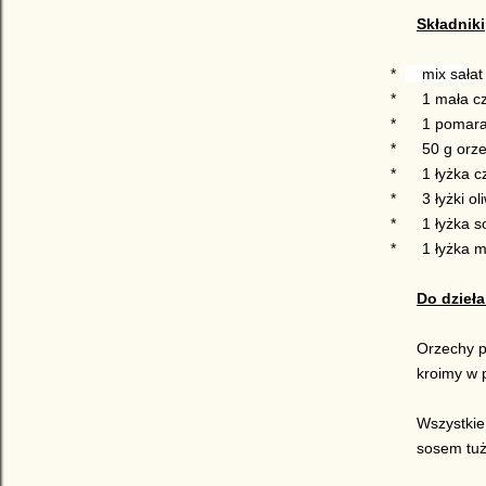
Składniki
*
mix sał
at
*
1 mała c
*
1 pomar
*
50 g orz
*
1 łyżka 
*
3 łyżki ol
*
1 łyżka s
*
1 łyżka 
Do dzieła
Orzechy p
kroimy w 
Wszystkie
sosem tuż