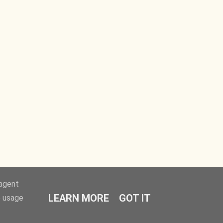
-agent
LEARN MORE
GOT IT
e usage