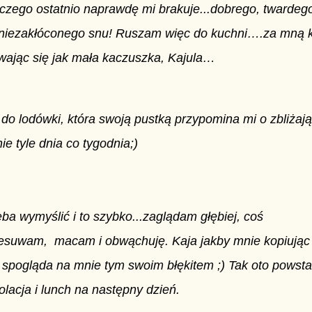
 czego ostatnio naprawdę mi brakuje...dobrego, twardego
niezakłóconego snu!
Ruszam więc do kuchni….za mną k
iwając się jak mała kaczuszka, Kajula…
do lodówki, która swoją pustką przypomina mi o zbliżaj
ie tyle dnia co tygodnia;)
ba wymyślić i to szybko...
zaglądam głębiej, coś
esuwam, macam i obwąchuję. Kaja jakby mnie kopiując 
i spogląda na mnie tym swoim błękitem ;) Tak oto powsta
olacja i lunch na następny dzień.