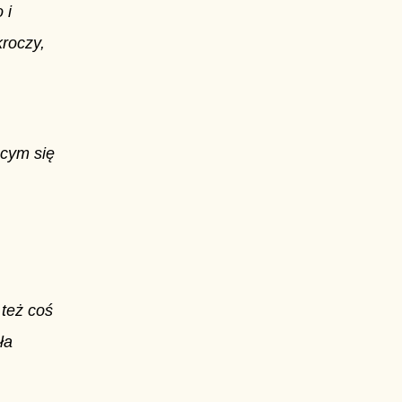
 i
roczy,
ącym się
też coś
ła