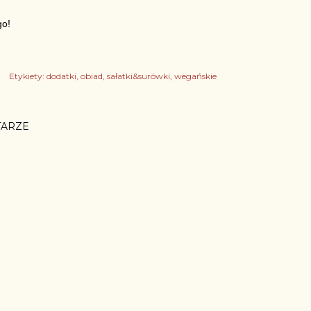
o!
Etykiety:
dodatki
obiad
sałatki&surówki
wegańskie
ARZE