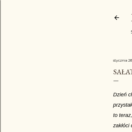
stycznia 2
SAŁA
Dzień ch
przysta
to tera
zakłóci