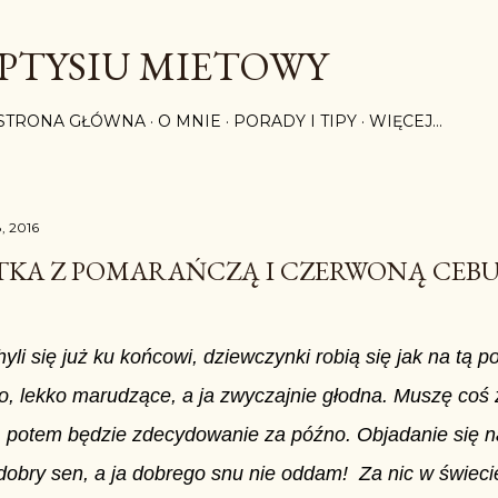
Przejdź do głównej zawartości
PTYSIU MIETOWY
STRONA GŁÓWNA
O MNIE
PORADY I TIPY
WIĘCEJ…
8, 2016
TKA Z POMARAŃCZĄ I CZERWONĄ CEB
yli się już ku końcowi, dziewczynki robią się jak na tą p
ło, lekko marudzące, a ja zwyczajnie głodna. Muszę coś z
z, potem będzie zdecydowanie za późno. Objadanie się 
 dobry sen, a ja dobrego snu nie oddam! Za nic w świeci