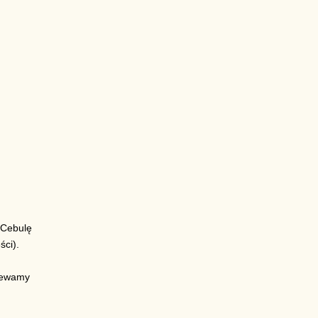
 Cebulę
ści).
olewamy