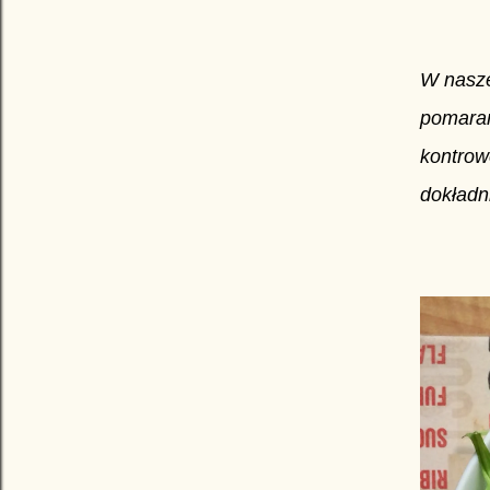
W nasze
pomarań
kontrow
dokładni