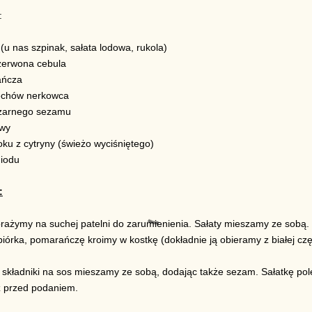
:
 (u nas szpinak, sałata lodowa, rukola)
zerwona cebula
ańcza
echów nerkowca
czarnego sezamu
iwy
oku z cytryny (świeżo wyciśniętego)
miodu
:
rażymy na suchej patelni do zarumienienia. Sałaty mieszamy ze sobą.
piórka, pomarańczę kroimy w kostkę (dokładnie ją obieramy z białej czę
 składniki na sos mieszamy ze sobą, dodając także sezam. Sałatkę p
 przed podaniem.