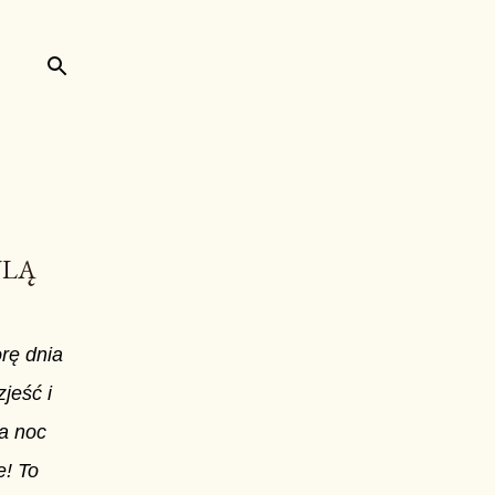
ULĄ
orę dnia
jeść i
na noc
e! To