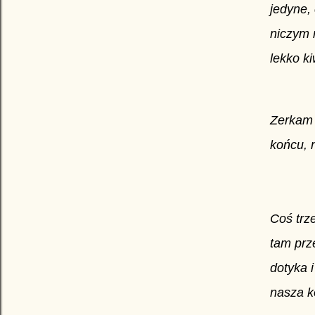
jedyne,
niczym 
lekko k
Zerkam 
końcu, n
Coś trze
tam prz
dotyka 
nasza k