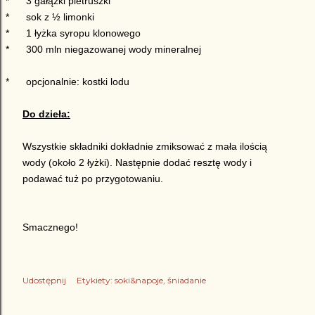
*
3 gałązki pietruszki
*
sok z ½ limonki
*
1 łyżka syropu klonowego
*
300 mln niegazowanej wody mineralnej
*
opcjonalnie: kostki lodu
Do dzieła:
Wszystkie składniki dokładnie zmiksować z mała ilością
wody (około 2 łyżki). Następnie dodać resztę wody i
podawać tuż po przygotowaniu.
Smacznego!
Udostępnij
Etykiety:
soki&napoje
śniadanie