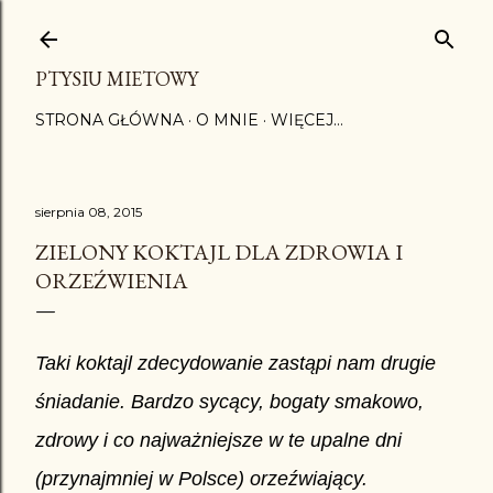
Przejdź do głównej zawartości
PTYSIU MIETOWY
STRONA GŁÓWNA
O MNIE
WIĘCEJ…
sierpnia 08, 2015
ZIELONY KOKTAJL DLA ZDROWIA I
ORZEŹWIENIA
Taki koktajl zdecydowanie zastąpi nam drugie
śniadanie. Bardzo sycący, bogaty smakowo,
zdrowy i co najważniejsze w te upalne dni
(przynajmniej w Polsce) orzeźwiający.