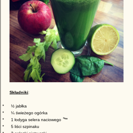
Składniki
:
*
½ jabłka
*
¼ świeżego ogórka
*
1 łodyga selera naciowego
*
5 liści szpinaku