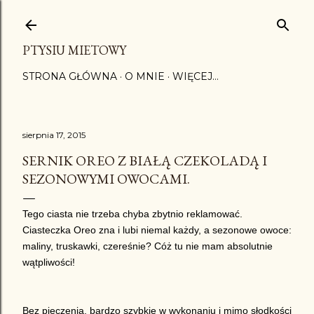
Przejdź do głównej zawartości
PTYSIU MIETOWY
STRONA GŁÓWNA
O MNIE
WIĘCEJ…
sierpnia 17, 2015
SERNIK OREO Z BIAŁĄ CZEKOLADĄ I
SEZONOWYMI OWOCAMI.
Tego ciasta nie trzeba chyba zbytnio reklamować.
Ciasteczka Oreo zna i lubi niemal każdy, a sezonowe owoce:
maliny, truskawki, czereśnie? Cóż tu nie mam absolutnie
wątpliwości!
Bez pieczenia, bardzo szybkie w wykonaniu i mimo słodkości