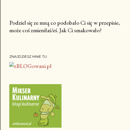
Podziel się ze mną co podobało Ci się w przepisie,
może coś zmieniłaś/eś. Jak Ci smakowało?
P
r
z
e
ZNAJDZIESZ MNIE TU:
ś
l
i
j
k
o
m
e
n
t