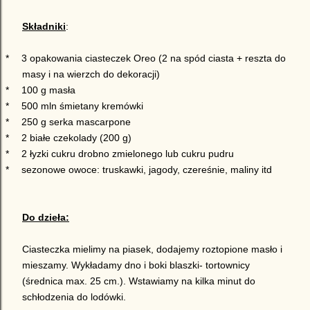
Składniki
:
*
3 opakowania ciasteczek Oreo (2 na spód ciasta + reszta do
masy i na wierzch do dekoracji)
*
100 g masła
*
500 mln śmietany kremówki
*
250 g serka mascarpone
*
2 białe czekolady (200 g)
*
2 łyzki cukru drobno zmielonego lub cukru pudru
*
sezonowe owoce: truskawki, jagody, czereśnie, maliny itd
Do dzieła:
Ciasteczka mielimy na piasek, dodajemy roztopione masło i
mieszamy. Wykładamy dno i boki blaszki- tortownicy
(średnica max. 25 cm.). Wstawiamy na kilka minut do
schłodzenia do lodówki.