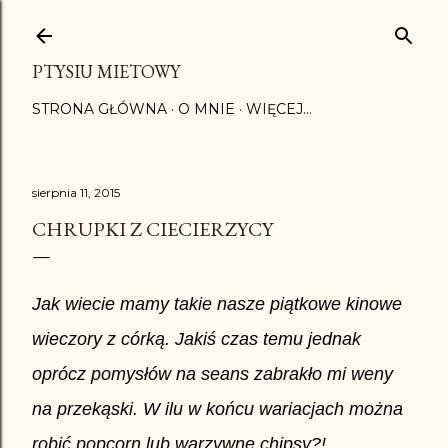
Przejdź do głównej zawartości
PTYSIU MIETOWY
STRONA GŁÓWNA
O MNIE
WIĘCEJ…
sierpnia 11, 2015
CHRUPKI Z CIECIERZYCY
Jak wiecie mamy takie nasze piątkowe kinowe
wieczory z córką. Jakiś czas temu jednak
oprócz pomysłów na seans zabrakło mi weny
na przekąski. W ilu w końcu wariacjach można
robić popcorn lub warzywne chipsy?!