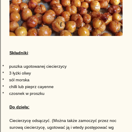
Składniki
:
*
puszka ugotowanej ciecierzycy
*
3 łyżki oliwy
*
sól morska
*
chilli lub pieprz cayenne
*
czosnek w proszku
Do dzieła:
Ciecierzycę odsączyć. (Można także zamoczyć przez noc
surową ciecierzycę, ugotować ją i wtedy postępować wg