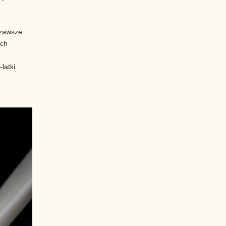
, zawsze
ach
latki.