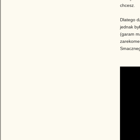
chcesz.
Dlatego dz
jednak był
(garam mas
zarekomen
Smacznego