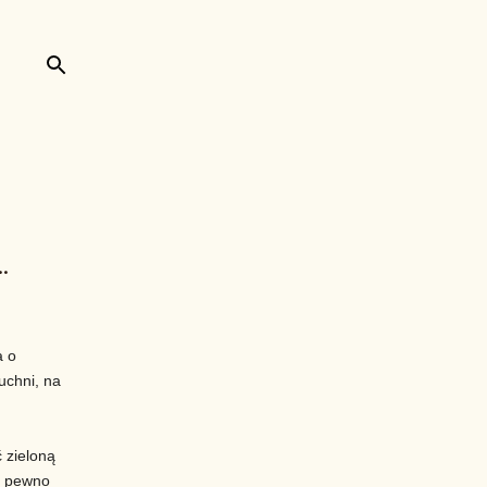
.
a o
uchni, na
ć zieloną
na pewno