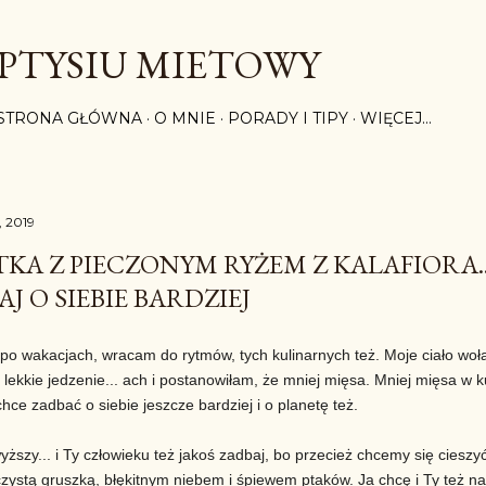
Przejdź do głównej zawartości
PTYSIU MIETOWY
STRONA GŁÓWNA
O MNIE
PORADY I TIPY
WIĘCEJ…
, 2019
TKA Z PIECZONYM RYŻEM Z KALAFIORA..
J O SIEBIE BARDZIEJ
 po wakacjach, wracam do rytmów, tych kulinarnych też. Moje ciało woł
lekkie jedzenie... ach i postanowiłam, że mniej mięsa. Mniej mięsa w k
 chce zadbać o siebie jeszcze bardziej i o planetę też.
ższy... i Ty człowieku też jakoś zadbaj, bo przecież chcemy się cieszy
czystą gruszką, błękitnym niebem i śpiewem ptaków. Ja chcę i Ty też 