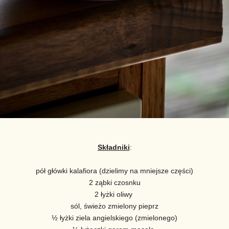
Składniki
:
pół główki kalafiora (dzielimy na mniejsze części)
2 ząbki czosnku
2 łyżki oliwy
sól, świeżo zmielony pieprz
½ łyżki ziela angielskiego (zmielonego)