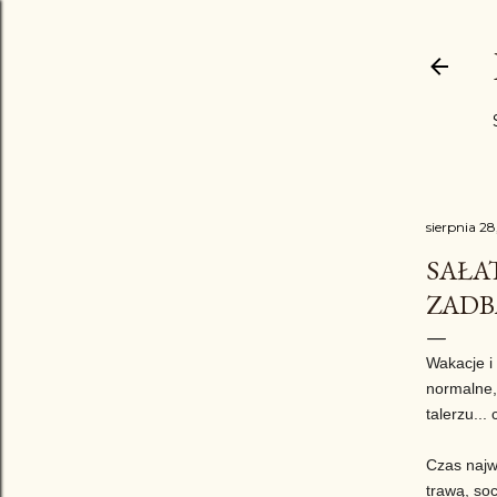
sierpnia 28
SAŁA
ZADBA
Wakacje i
normalne, 
talerzu...
Czas najwy
trawą, so