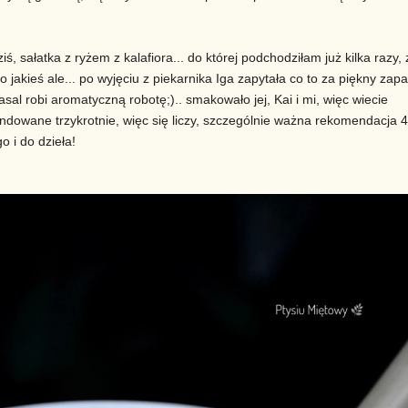
iś, sałatka z ryżem z kalafiora... do której podchodziłam już kilka razy
o jakieś ale... po wyjęciu z piekarnika Iga zapytała co to za piękny zap
al robi aromatyczną robotę;).. smakowało jej, Kai i mi, więc wiecie
dowane trzykrotnie, więc się liczy, szczególnie ważna rekomendacja 4-
 i do dzieła!