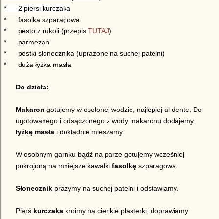
*
2
piersi kurczaka
*
fasolka szparagowa
*
pesto z rukoli (przepis
TUTAJ
)
*
parmezan
*
pestki słonecznika (uprażone na suchej patelni)
*
duża łyżka masła
Do dzieła:
Makaron
gotujemy w osolonej wodzie, najlepiej al dente. Do
ugotowanego i odsączonego z wody makaronu dodajemy
łyżkę masła
i dokładnie mieszamy.
W osobnym garnku bądź na parze gotujemy wcześniej
pokrojoną na mniejsze kawałki
fasolkę
szparagową.
Słonecznik
prażymy na suchej patelni i odstawiamy.
Pierś
kurczaka
kroimy na cienkie plasterki, doprawiamy