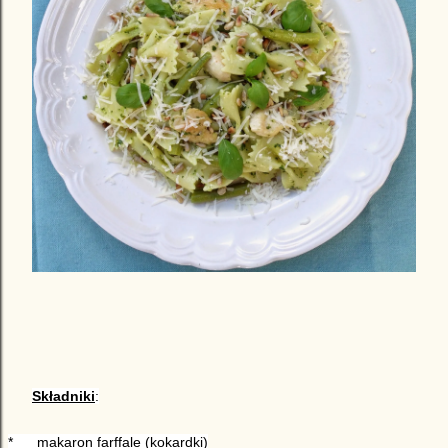
Składniki
:
*
makaron farffale (kokardki)