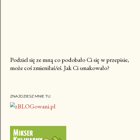
Podziel się ze mną co podobało Ci się w przepisie,
może coś zmieniłaś/eś. Jak Ci smakowało?
P
r
z
e
ZNAJDZIESZ MNIE TU:
ś
l
i
j
k