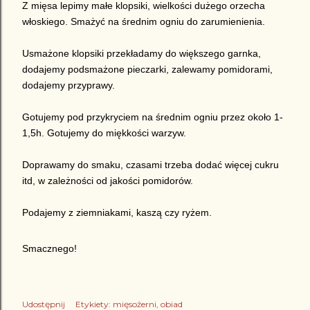
Z mięsa lepimy małe klopsiki, wielkości dużego orzecha
włoskiego. Smażyć na
ś
rednim ogniu do zarumienienia.
Usmażone klopsiki przekładamy do większego garnka,
dodajemy podsmażone pieczarki,
zalewamy pomidorami,
dodajemy przyprawy.
Gotujemy pod przykryciem na średnim ogniu przez około 1-
1,5h
.
Gotujemy do miękkości warzyw.
Doprawamy do smaku, czasami trzeba dodać więcej cukru
itd, w zależności od jakości pomidorów.
Podajemy z ziemniakami, kaszą czy ryżem.
Smacznego!
Udostępnij
Etykiety:
mięsożerni
obiad