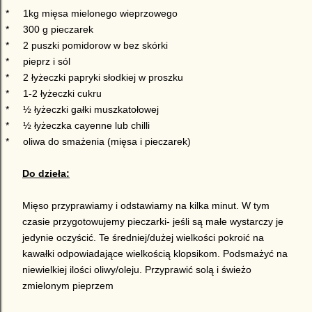
*
1kg mięsa mielonego wieprzowego
*
300 g pieczarek
*
2 puszki pomidorow w bez skórki
*
pieprz i sól
*
2 łyżeczki papryki słodkiej w proszku
*
1-2 łyżeczki cukru
*
½ łyżeczki gałki muszkatołowej
*
½ łyżeczka cayenne lub chilli
*
oliwa do smażenia (mięsa i pieczarek)
Do dzieła:
Mięso przyprawiamy i odstawiamy na kilka minut. W tym
czasie przygotowujemy pieczarki- jeśli są małe wystarczy je
jedynie oczyścić.
Te średniej/dużej wielkości pokroić na
kawałki odpowiadające wielkością klopsikom. Podsmażyć na
niewielkiej ilości oliwy/oleju. Przyprawić solą i świeżo
zmielonym pieprzem