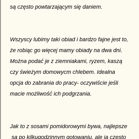
są często powtarzającym si
ę
daniem.
Wszyscy lubimy taki obiad i bardzo fajne jest to,
że robiąc go więcej mamy
obiady na dwa dni
.
Można podać je z ziemniakami, ryzem, kaszą
czy świeżym domowycm chlebem. Idealna
opcja do zabrania do pracy- oczywiście jeśli
macie możliwo
ść
ich podgrzania.
Jak to z sosami pomidorowymi bywa, najlepsze
są po kilkugodzinnym gotowaniu, ale ja często