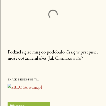
Podziel się ze mną co podobało Ci się w przepisie,
może coś zmieniłaś/eś. Jak Ci smakowało?
P
r
z
e
ZNAJDZIESZ MNIE TU:
ś
l
i
j