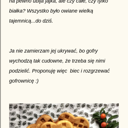
na pewno ubija jajka, ale czy całe, czy tylko
białka? Wszystko było owiane wielką
tajemnicą...do dziś.
Ja nie zamierzam jej ukrywać, bo gofry
wychodzą tak cudowne, że trzeba się nimi
podzielić. Proponuję więc biec i rozgrzewać
gofrownicę :)