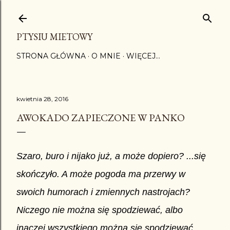
Przejdź do głównej zawartości
PTYSIU MIETOWY
STRONA GŁÓWNA
O MNIE
WIĘCEJ…
kwietnia 28, 2016
AWOKADO ZAPIECZONE W PANKO
Szaro, buro i nijako już, a może dopiero? ...się
skończyło. A może pogoda ma przerwy w
swoich humorach i zmiennych nastrojach?
Niczego nie można się spodziewać, albo
inaczej wszystkiego można się spodziewać.