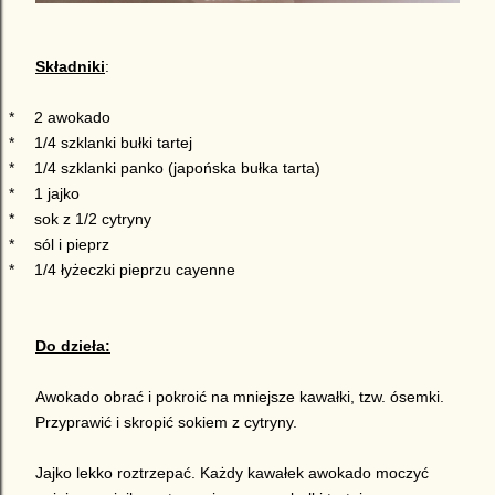
Składniki
:
*
2 awokado
*
1/4 szklanki bułki tartej
*
1/4 szklanki panko (japońska bułka tarta)
*
1 jajko
*
sok z 1/2 cytryny
*
sól i pieprz
*
1/4 łyżeczki pieprzu cayenne
Do dzieła:
Awokado obrać i pokroić na mniejsze kawałki, tzw. ósemki.
Przyprawić i skropić sokiem z cytryny.
Jajko lekko roztrzepać. Każdy kawałek awokado moczyć