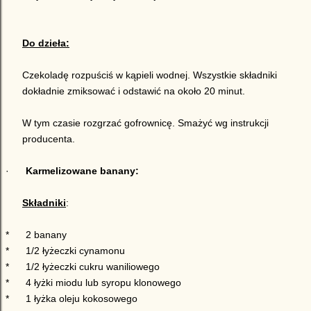
Do dzieła:
Czekoladę rozpuściś w kąpieli wodnej.
Wszystkie składniki
dokładnie zmiksować i odstawić na około 20 minut.
W tym czasie rozgrzać gofrownicę. Smażyć wg instrukcji
producenta.
·
Karmelizowane banany:
Składniki
:
*
2 banany
*
1/2 łyżeczki cynamonu
*
1/2 łyżeczki cukru waniliowego
*
4 łyżki miodu lub syropu klonowego
*
1 łyżka oleju kokosowego