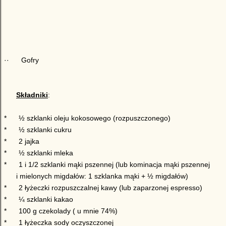
·
·
Gofry
Składniki
:
*
½ szklanki oleju kokosowego (rozpuszczonego)
*
½ szklanki cukru
*
2 jajka
*
½ szklanki mleka
*
1 i 1/2 szklanki mąki pszennej
(lub kominacja mąki pszennej
i mielonych migdałów: 1 szklanka mąki + ½ migdałów)
*
2 łyżeczki rozpuszczalnej kawy (lub zaparzonej espresso)
*
¼ szklanki kakao
*
100 g czekolady ( u mnie 74%)
*
1 łyżeczka sody oczyszczonej