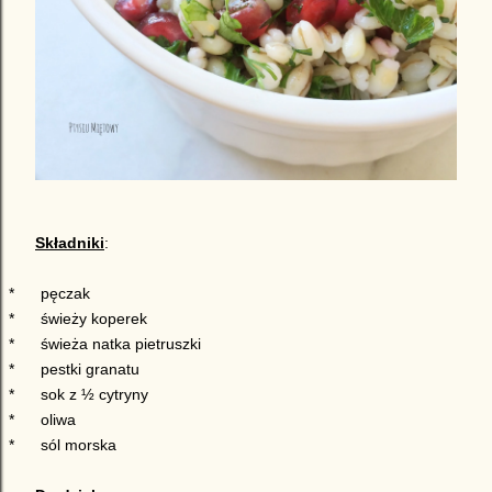
Składniki
:
*
pęczak
*
świeży koperek
*
świeża natka pietruszki
*
pestki granatu
*
sok z ½ cytryny
*
oliwa
*
sól morska