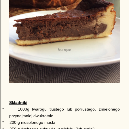
Składniki
:
*
1000g twarogu tłustego lub półtłustego, zmielonego
przynajmniej dwukrotnie
*
200 g niesolonego masła