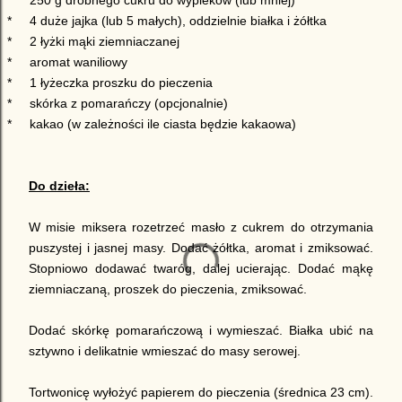
*
250 g drobnego cukru do wypieków (lub mniej)
*
4 duże jajka (lub 5 małych), oddzielnie białka i żółtka
*
2 łyżki mąki ziemniaczanej
*
aromat waniliowy
*
1 łyżeczka proszku do pieczenia
*
skórka z pomarańczy (opcjonalnie)
*
kakao (w zależności ile ciasta będzie kakaowa)
Do dzieła:
W misie miksera rozetrzeć masło z cukrem do otrzymania
puszystej i jasnej masy. Dodać żółtka, aromat i zmiksować.
Stopniowo dodawać twaróg, dalej ucierając. Dodać mąkę
ziemniaczaną, proszek do pieczenia, zmiksować.
Dodać skórkę pomarańczową i wymieszać. Białka ubić na
sztywno i delikatnie wmieszać do masy serowej.
Tortwonicę wyłożyć papierem do pieczenia (średnica 23 cm).