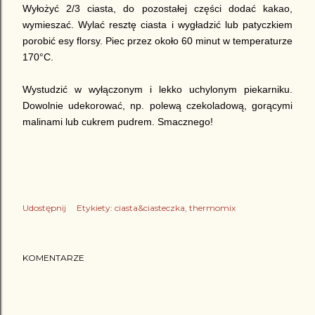
Wyłożyć 2/3 ciasta, do pozostałej części dodać kakao,
wymieszać. Wylać resztę ciasta i wygładzić lub patyczkiem
porobić esy florsy. Piec przez około 60 minut w temperaturze
170°C.
Wystudzić w wyłączonym i lekko uchylonym piekarniku.
Dowolnie udekorować, np. polewą czekoladową, gorącymi
malinami lub cukrem pudrem. Smacznego!
Udostępnij
Etykiety:
ciasta&ciasteczka
thermomix
KOMENTARZE