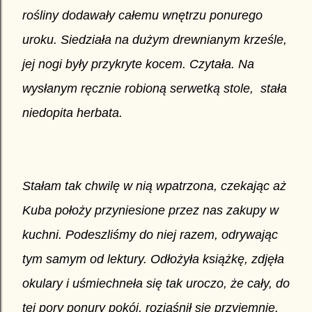
rośliny dodawały całemu wnętrzu ponurego
uroku. Siedziała na dużym drewnianym krześle,
jej nogi były przykryte kocem. Czytała. Na
wysłanym ręcznie robioną serwetką stole, stała
niedopita herbata.
Stałam tak chwilę w nią wpatrzona, czekając aż
Kuba położy przyniesione przez nas zakupy w
kuchni. Podeszliśmy do niej razem, odrywając
tym samym od lektury. Odłożyła książkę, zdjęła
okulary i uśmiechneła się tak uroczo, że cały, do
tej pory ponury pokój, rozjaśnił się przyjemnie.