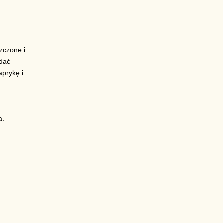
zczone i
odać
prykę i
a.