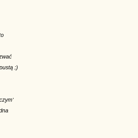
to
azwać
ustą ;)
iczym’
edna