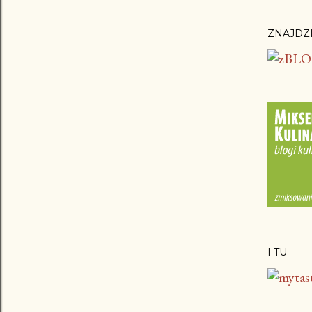
ZNAJDZI
I TU