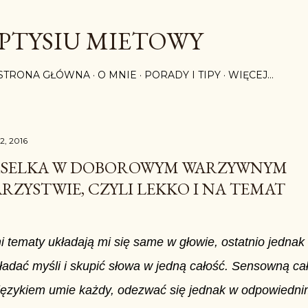
Przejdź do głównej zawartości
PTYSIU MIETOWY
STRONA GŁÓWNA
O MNIE
PORADY I TIPY
WIĘCEJ…
2, 2016
SELKA W DOBOROWYM WARZYWNYM
RZYSTWIE, CZYLI LEKKO I NA TEMAT
 tematy układają mi się same w głowie, ostatnio jednak
ładać myśli i skupić słowa w jedną całość. Sensowną ca
językiem umie każdy, odezwać się jednak w odpowiednim