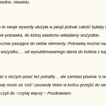
 sedno, niewielu.
te swoje wywody ułożyła w jakąś jednak całość byłaby 
ie potrawka, do której wiadomo wkładamy wszystkie,
ecznie pasujące do siebie elementy. Potrawką można n
wszystko…. od wysublimowanego dania do kotleta z kap
ać o niczym pisać też potrafię… ale zamiast pisania ‘o n
 się może za ‘coś’ i pozwolę Wam w końcu przejść do s
 czyli do ~czytaj więcej ~ Pozdrawiam.