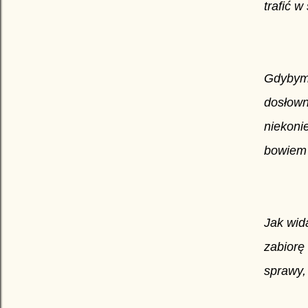
trafić w
Gdybym 
dosłown
niekoni
bowiem 
Jak wid
zabiorę
sprawy,