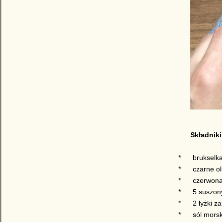
Składniki
*
brukselk
*
czarne ol
*
czerwona
*
5 suszon
*
2 łyżki 
*
sól mors