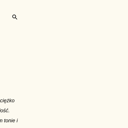
 ciężko
łość.
 tonie i