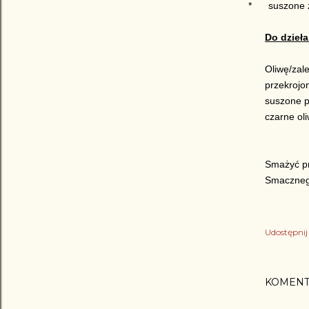
*
suszone zi
Do dzieła
Oliwę/zal
przekrojo
suszone p
czarne oli
Smażyć pr
Smaczneg
Udostępnij
KOMENT