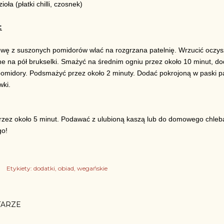
oła (płatki chilli, czosnek)
:
ewę z suszonych pomidorów wlać na rozgrzana patelnię. Wrzucić oczys
ne na pół brukselki. Smażyć na średnim ogniu przez około 10 minut, d
omidory. Podsmażyć przez około 2 minuty. Dodać pokrojoną w paski pa
wki.
zez około 5 minut. Podawać z ulubioną kaszą lub do domowego chleb
o!
Etykiety:
dodatki
obiad
wegańskie
ARZE