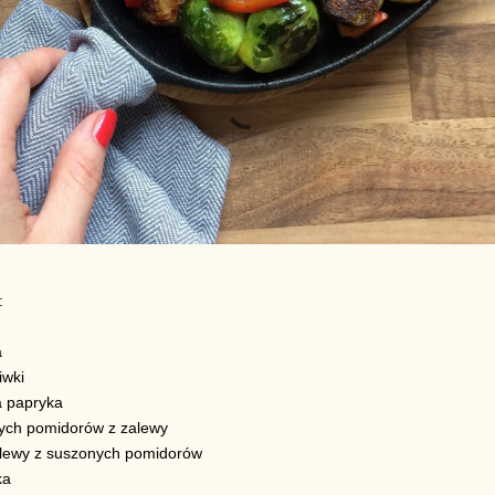
:
a
iwki
 papryka
ych pomidorów z zalewy
zalewy z suszonych pomidorów
ka