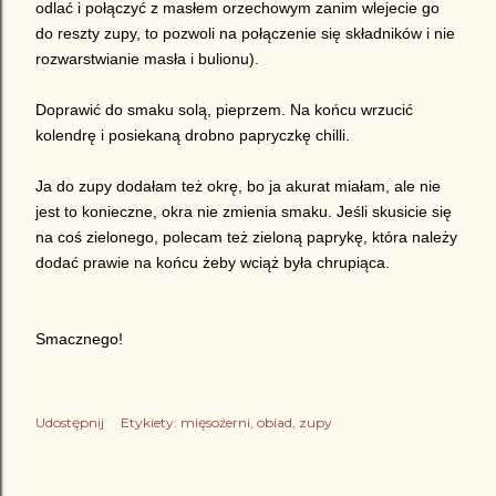
odlać i połączyć z masłem orzechowym zanim wlejecie go
do reszty zupy, to pozwoli na połączenie się składników i nie
rozwarstwianie masła i bulionu).
Doprawić do smaku solą, pieprzem. Na końcu wrzucić
kolendrę i posiekaną drobno papryczkę chilli.
Ja do zupy dodałam też okrę, bo ja akurat miałam, ale nie
jest to konieczne, okra nie zmienia smaku. Jeśli skusicie się
na coś zielonego, polecam też zieloną paprykę, która należy
dodać prawie na końcu żeby wciąż była chrupiąca.
Smacznego!
Udostępnij
Etykiety:
mięsożerni
obiad
zupy