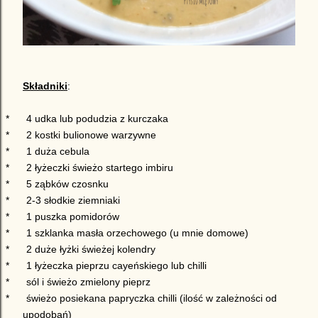
Składniki
:
*
4 udka lub podudzia z kurczaka
*
2 kostki bulionowe warzywne
*
1 duża cebula
*
2 łyżeczki świeżo startego imbiru
*
5 ząbków czosnku
*
2-3 słodkie ziemniaki
*
1 puszka pomidorów
*
1 szklanka masła orzechowego (u mnie domowe)
*
2 duże łyżki świeżej kolendry
*
1 łyżeczka pieprzu cayeńskiego lub chilli
*
sól i świeżo zmielony pieprz
*
świeżo posiekana papryczka chilli (ilość w zależności od
upodobań)