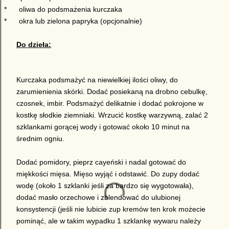
*
oliwa do podsmażenia kurczaka
*
okra lub zielona papryka (opcjonalnie)
Do dzieła:
Kurczaka podsmażyć na niewielkiej ilości oliwy, do
zarumienienia skórki. Dodać posiekaną na drobno cebulkę,
czosnek, imbir. Podsmażyć delikatnie i dodać pokrojone w
kostkę słodkie ziemniaki. Wrzucić kostkę warzywną, zalać 2
szklankami gorącej wody i gotować około 10 minut na
średnim ogniu.
Dodać pomidory, pieprz cayeński i nadal gotować do
miękkości mięsa. Mięso wyjąć i odstawić. Do zupy dodać
wodę (około 1 szklanki jeśli za bardzo się wygotowała),
dodać masło orzechowe i zblendować do ulubionej
konsystencji (jeśli nie lubicie zup kremów ten krok możecie
pominąć, ale w takim wypadku 1 szklankę wywaru należy