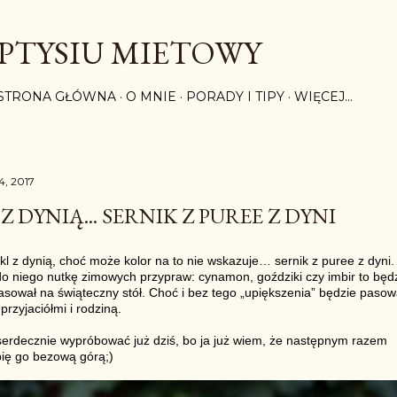
Przejdź do głównej zawartości
PTYSIU MIETOWY
STRONA GŁÓWNA
O MNIE
PORADY I TIPY
WIĘCEJ…
4, 2017
Z DYNIĄ... SERNIK Z PUREE Z DYNI
kl z dynią, choć może kolor na to nie wskazuje… sernik z puree z dyni. 
do niego nutkę zimowych przypraw: cynamon, goździki czy imbir to będ
pasował na świąteczny stół. Choć i bez tego „upiększenia” będzie pasow
przyjaciółmi i rodziną.
erdecznie wypróbować już dziś, bo ja już wiem, że następnym razem
ię go bezową górą;)