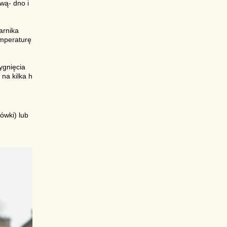
wą- dno i
arnika
emperaturę
ygnięcia
na kilka h
ówki) lub