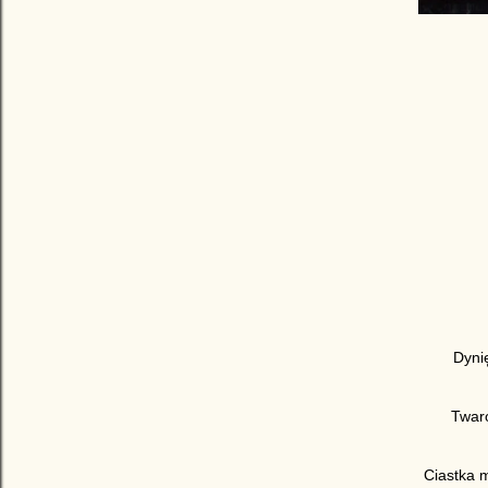
Dyni
Twaró
Ciastka 