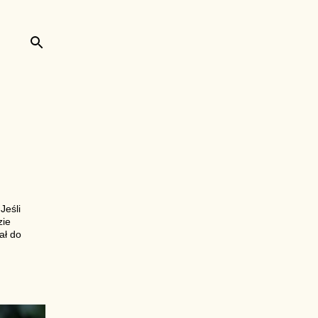
Jeśli
zie
ał do