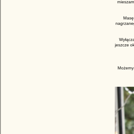
mieszamy
Masę 
nagrzaneg
Wyłącza
jeszcze ok
Możemy u