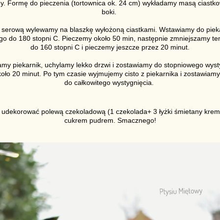
. Formę do pieczenia (tortownica ok. 24 cm) wykładamy masą ciastko
boki.
serową wylewamy na blaszkę wyłożoną ciastkami. Wstawiamy do piek
o do 180 stopni C. Pieczemy około 50 min, następnie zmniejszamy t
do 160 stopni C i pieczemy jeszcze przez 20 minut.
my piekarnik, uchylamy lekko drzwi i zostawiamy do stopniowego wyst
oło 20 minut. Po tym czasie wyjmujemy cisto z piekarnika i zostawiamy 
do całkowitego wystygnięcia.
dekorować polewą czekoladową (1 czekolada+ 3 łyżki śmietany krem
cukrem pudrem. Smacznego!