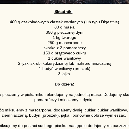
Składniki
:
400 g czekoladowych ciastek owsianych (lub typu Digestive)
80 g masła
350 g pieczonej dyni
1 kg twarogu
250 g mascarpone
skorka z 2 pomarańczy
150 g brązowego cukru
1 cukier waniliowy
2 łyżki skrobi kukurydzianej lub maki ziemniaczanej
1 budyń waniliowy (proszek)
3 jajka
Do dzieła:
ę pieczemy w piekarniku i blendujemy na jednolitą masę. Dodajemy skó
pomarańczy i mieszamy z dynią.
g miksujemy z mascarpone, dodajemy dynię, cukier, cukier waniliowy
ziemniaczaną, budyń (proszek), jajka i ponownie dobrze wymieszać.
miksujemy do postaci suchego piasku, następnie dodajemy rozpuszczon