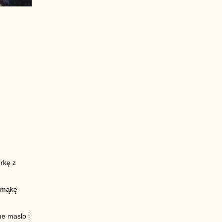
rkę z
, mąkę
e masło i