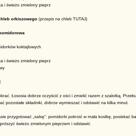
a i świeżo zmielony pieprz
chleb orkiszowego
(przepis na chleb TUTAJ)
 pomidorowa
idorków koktajlowych
a i świeżo zmielony pieprz
iwy
:
brać. Łososia dobrze oczyścić z ości i zmielić razem z szalotką. Przeł
ać pozostałe składniki, dobrze wymieszać i odstawić na kilka minut.
sie przygotować „salsę“: pomidorki pokroić w mała kostkę, posiekać ba
 oprószyć świeżo zmielonym pieprzem i odstawić.