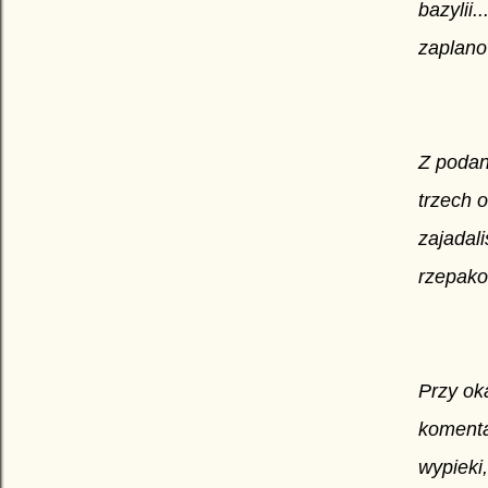
bazylii.
zaplano
Z podan
trzech 
zajadali
rzepak
Przy ok
komenta
wypieki