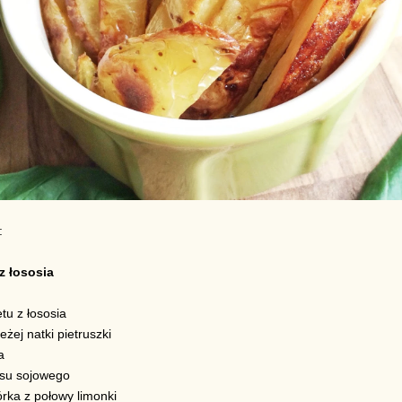
:
z łososia
letu z łososia
eżej natki pietruszki
a
osu sojowego
órka z połowy limonki