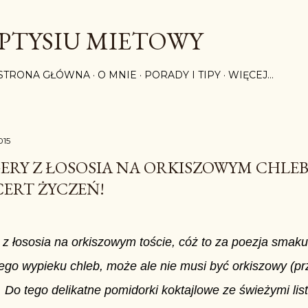
Przejdź do głównej zawartości
PTYSIU MIETOWY
STRONA GŁÓWNA
O MNIE
PORADY I TIPY
WIĘCEJ…
015
ERY Z ŁOSOSIA NA ORKISZOWYM CHLEB
ERT ŻYCZEŃ!
 z łososia na orkiszowym toście, cóż to za poezja smaku
o wypieku chleb, może ale nie musi być orkiszowy (pr
. Do tego delikatne pomidorki koktajlowe ze świeżymi lis