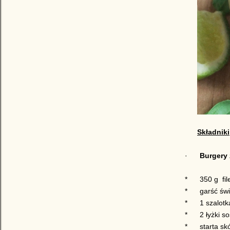
Składniki
·
Burgery 
*
350 g
fi
*
garść świ
*
1 szalotk
*
2 łyżki s
*
starta sk