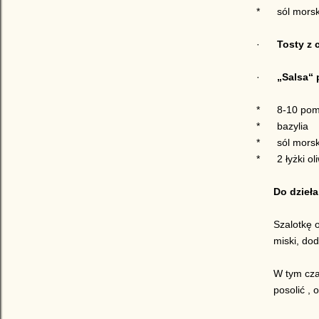
*
sól morsk
·
Tosty z 
·
„Salsa“
*
8-10 pom
*
bazylia
*
sól morsk
*
2 łyżki ol
Do dzieła
Szalotkę o
miski, dod
W tym cza
posolić ,