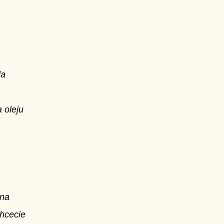
la
 oleju
 na
chcecie