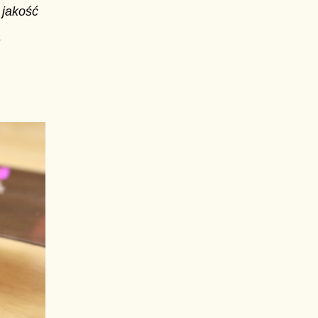
 jakość
a