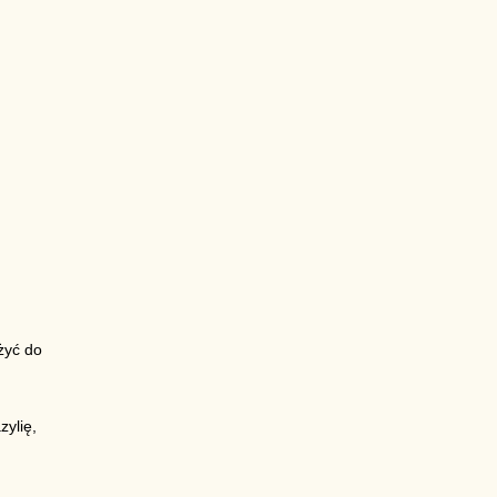
ożyć do
zylię,