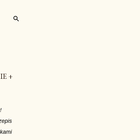
IE +
!
zepis
tkami