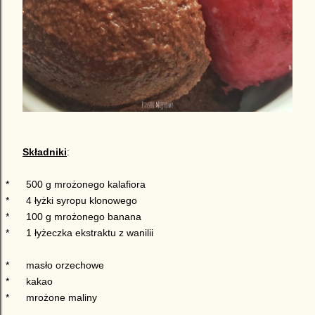
Składniki
:
*
500 g mrożonego kalafiora
*
4 łyżki syropu klonowego
*
100 g mrożonego banana
*
1 łyżeczka ekstraktu z wanilii
*
masło orzechowe
*
kakao
*
mrożone maliny