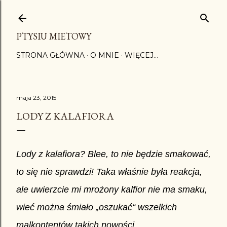
Przejdź do głównej zawartości
PTYSIU MIETOWY
STRONA GŁÓWNA
O MNIE
WIĘCEJ…
maja 23, 2015
LODY Z KALAFIORA
Lody z kalafiora? Blee, to nie będzie smakować,
to się nie sprawdzi! Taka właśnie była reakcja,
ale uwierzcie mi mrożony kalfior nie ma smaku,
wieć można śmiało „oszukać“ wszelkich
malkontentów takich nowości.