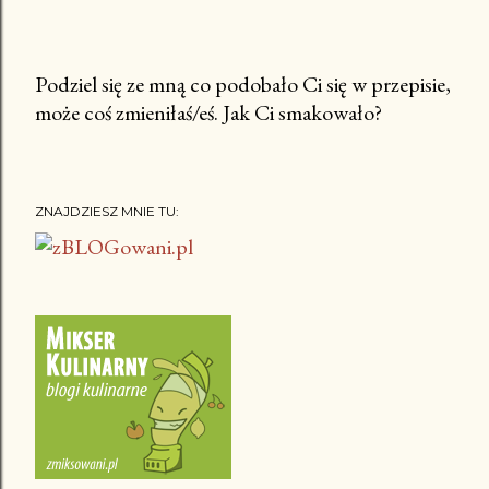
Podziel się ze mną co podobało Ci się w przepisie,
może coś zmieniłaś/eś. Jak Ci smakowało?
P
r
z
e
ZNAJDZIESZ MNIE TU:
ś
l
i
j
k
o
m
e
n
t