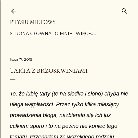
Przejdź do głównej zawartości
PTYSIU MIETOWY
STRONA GŁÓWNA
O MNIE
WIĘCEJ…
lipca 17, 2015
TARTA Z BRZOSKWINIAMI
To, że lubię tarty (te na słodko i słono) chyba nie
ulega wątpliwości. Przez tylko kilka miesięcy
prowadzenia bloga, nazbierało się ich już
całkiem sporo i to na pewno nie koniec tego
tematu. Przepadam za wszelkiego rodzaju