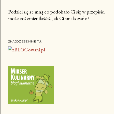
Podziel się ze mną co podobało Ci się w przepisie,
może coś zmieniłaś/eś. Jak Ci smakowało?
P
r
z
e
ZNAJDZIESZ MNIE TU:
ś
l
i
j
k
o
m
e
n
t
a