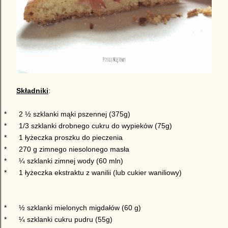
Składniki
:
*
2 ½ szklanki mąki pszennej (375g)
*
1/3 szklanki drobnego cukru do wypieków (75g)
*
1 łyżeczka proszku do pieczenia
*
270 g zimnego niesolonego masła
*
¼ szklanki zimnej wody (60 mln)
*
1 łyżeczka ekstraktu z wanilii (lub cukier waniliowy)
*
½ szklanki mielonych migdałów (60 g)
*
¼ szklanki cukru pudru (55g)