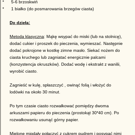
*
5-6 brzoskwiń
*
1 białko (do posmarowania
brzegów
ciasta)
Do dzieła:
Metoda klasyczna
: Mąkę wsypać do miski (lub na stolnicę),
dodać cukier i proszek do pieczenia, wymieszać. Następnie
dodać pokrojone w kostkę zimne masło. Siekać nożem do
ciasta kruchego lub zagniatać energicznie palcami
(konzystencja okruszków). Dodać wodę i ekstrakt z wanilii,
wyrobić ciasto.
Zagnieść w kulę, spłaszczyć , owinąć folią i włożyć do
lodówki na około 30 minut.
Po tym czasie ciasto rozwałkować pomiędzy dwoma
arkuszami papieru do pieczenia (prostokąt 30*40 cm). Po
rozwałkowaniu usunąć górny papier.
Mielone migdały połączyć z cukrem pudrem i posypać nimi