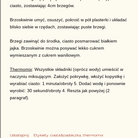
ciasto, zostawiając 4cm brzegów.
Brzoskwinie umyć, osuszyć, pokroić w pół plasterki i układać
blisko siebie w rzędach, zostawiając puste brzegi.
Brzegi zawinąć do środka, ciasto posmarować białkiem
jajka. Brzoskwinie można posywać lekko cukrem
wymieszanym z cukrem waniliowym.
Thermomix
: Wszystkie składniki (oprócz wody) umieścić w
naczyniu miksującym. Założyć pokrywkę, włożyć kopystkę i
wyrabiać ciasto: 1 minuta/obroty 5. Dodać wodę i ponownie
wyrobić: 30 sekund/obroty 4. Reszta jak powyżej (2
paragraf).
Udostępnij
Etykiety:
ciasta&ciasteczka
thermomix