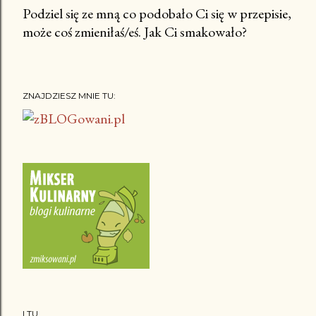
Podziel się ze mną co podobało Ci się w przepisie,
może coś zmieniłaś/eś. Jak Ci smakowało?
P
r
z
e
ZNAJDZIESZ MNIE TU:
ś
l
i
j
k
o
m
e
n
t
a
r
I TU