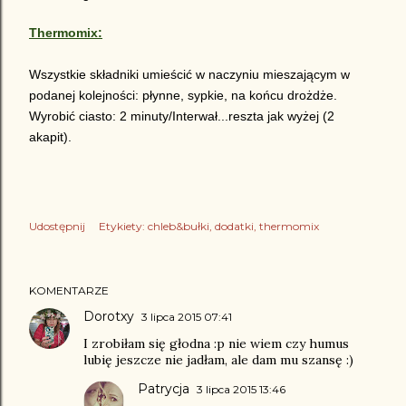
Thermomix:
Wszystkie składniki umieścić w naczyniu mieszającym w
podanej kolejności: płynne, sypkie, na końcu drożdże.
Wyrobić ciasto: 2 minuty/Interwał...reszta jak wyżej (2
akapit).
Udostępnij
Etykiety:
chleb&bułki
dodatki
thermomix
KOMENTARZE
Dorotxy
3 lipca 2015 07:41
I zrobiłam się głodna :p nie wiem czy humus
lubię jeszcze nie jadłam, ale dam mu szansę :)
Patrycja
3 lipca 2015 13:46