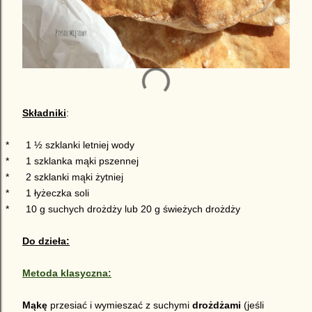
Składniki
:
*
1 ½ szklanki letniej wody
*
1 szklanka mąki pszennej
*
2 szklanki mąki żytniej
*
1 łyżeczka soli
*
10 g suchych drożdży lub 20 g świeżych drożdży
Do dzieła:
Metoda klasyczna:
Mąkę
przesiać i wymieszać z suchymi
drożdżami
(jeśli