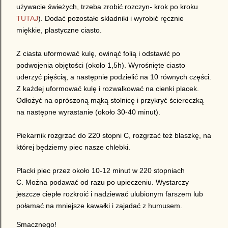
używacie świeżych, trzeba zrobić rozczyn- krok po kroku
TUTAJ
). Dodać pozostałe składniki i wyrobić ręcznie
miękkie, plastyczne ciasto.
Z ciasta uformować kulę, owinąć folią i odstawić po
podwojenia objętości (około 1,5h). Wyrośnięte ciasto
uderzyć pięścią, a następnie podzielić na 10 równych części.
Z każdej uformować kulę i rozwałkować na cienki placek.
Odłożyć na oprószoną mąką stolnicę i przykryć ściereczką
na następne wyrastanie (około 30-40 minut).
Piekarnik rozgrzać do 220 stopni C, rozgrzać też blaszkę, na
której będziemy piec nasze chlebki.
Placki piec przez około 10-12 minut w 220 stopniach
C. Można podawać od razu po upieczeniu. Wystarczy
jeszcze ciepłe rozkroić i nadziewać ulubionym farszem lub
połamać na mniejsze kawałki i zajadać z humusem.
Smacznego!