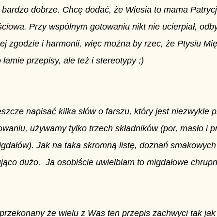
 bardzo dobrze. Chcę dodać, że Wiesia to mama Patrycji,
ściowa. Przy wspólnym gotowaniu nikt nie ucierpiał, odby
tej zgodzie i harmonii, więc można by rzec, że Ptysiu Mi
o łamie przepisy, ale też i stereotypy ;)
szcze napisać kilka słów o farszu, który jest niezwykle 
owaniu, używamy tylko trzech składników (por, masło i 
migdałów). Jak na taka skromną listę, doznań smakowy
jąco dużo. Ja osobiście uwielbiam to migdałowe chrupn
przekonany że wielu z Was ten przepis zachwyci tak jak 