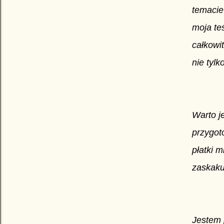
temacie
moja te
całkowi
nie tylk
Warto
je
przygot
płatki 
zaskaku
Jestem 