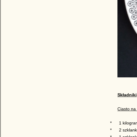
Składniki
Ciasto na 
*
1 kilogr
*
2
szklank
*
1 szklank