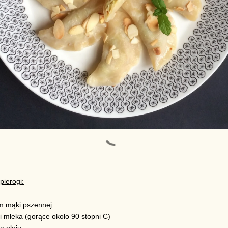
:
pierogi:
am
mąki pszennej
i mleka (gorące około 90 stopni C)
a oleju