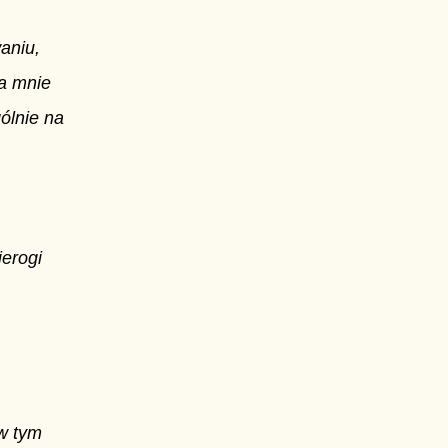
aniu,
ła mnie
ólnie na
ierogi
 w tym