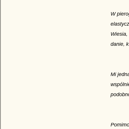
W piero
elastycz
Wiesia, 
danie, 
Mi jedna
wspólnie
podobno
Pomimo 