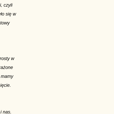
 czyli
ło się w
ętowy
prosty w
prażone
ch mamy
ięcie.
i nas.