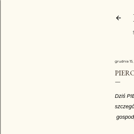
grudnia 15,
PIER
Dziś PI
szczegól
gospody