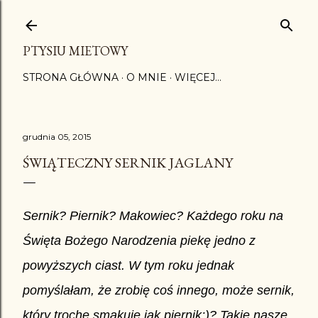
Przejdź do głównej zawartości
PTYSIU MIETOWY
STRONA GŁÓWNA
O MNIE
WIĘCEJ…
grudnia 05, 2015
ŚWIĄTECZNY SERNIK JAGLANY
Sernik? Piernik? Makowiec? Każdego roku na
Święta Bożego Narodzenia piekę jedno z
powyższych ciast. W tym roku jednak
pomyślałam, że zrobię coś innego, może sernik,
który trochę smakuje jak piernik;)? Takie nasze