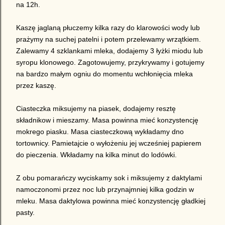
na 12h.
Kasz
ę
jaglaną płuczemy kilka razy do klarowości wody lub
prażymy na suchej patelni i potem przelewamy wrzątkiem.
Zalewamy 4 szklankami mleka, dodajemy
3 łyżki miodu
lub
syrop
u
klonowego. Zagotowujemy, przykrywamy i gotujemy
na bardzo małym ogniu do momentu wchłonięcia mleka
przez kaszę.
Ciasteczka miksujemy na piasek, dodajemy resztę
składnikow i mieszamy. Masa powinna mieć konzystencję
mokrego piasku. Masa ciasteczkową wykładamy dno
tortownicy. Pamietajcie o wyłożeniu jej wcześniej papierem
do pieczenia. Wkładamy na kilka minut do lodówki.
Z obu pomarańczy wyciskamy sok i miksujemy z
daktylami
namoczonomi przez noc lub przynajmniej kilka godzin
w
mleku. Masa daktylowa powinna mieć konzystencję gładkiej
pasty.