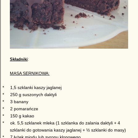
Składniki
:
MASA SERNIKOWA:
*
1,5 szklanki kaszy jaglanej
*
250 g suszonych daktyli
*
3
banany
*
2 pomara
ń
cze
*
1
50
g kakao
*
ok.
5,5
szklanek mleka (1 szklanka do zalania daktyli + 4
szklanki do gotowania kaszy jaglanej
+ ½ szklanki do masy)
*
7
łyżek
miodu lub syropu klonowego