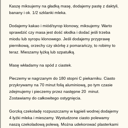
Kaszę miksujemy na gładką masę, dodajemy pastę z daktyli,
banany i ok. 1/2 szklanki mleka.
Dodajemy kakao i miód/syrop klonowy, miksujemy. Warto
sprawdzić czy masa jest
dość
słodka i dodać jeśli trzeba
mi
o
du lub syropu klonowego. Jeśli dodajemy przyprawę
piernikową, orzechy czy skórkę z pomarańczy, to robimy to
teraz. Mieszamy
łyżką
lub szpatułką.
Masę wkładamy na spód z ciastek.
Pieczemy w nagrzanym do 180 stopni C piekarniku. Ciasto
przykrywamy na 70 minut folią aluminiową, po tym czasie
zdejmujemy i pieczemy przez następne 20 minut.
Zostawiamy do całkowitego ostygnięcia.
Gorzką czekoladę rozpuszczamy w kąpieli wodnej dodajemy
4 łyżki mleka i mieszamy. Wystudzone ciasto polewamy
naszą czekoladową polewą. Można udekorować plasterkami