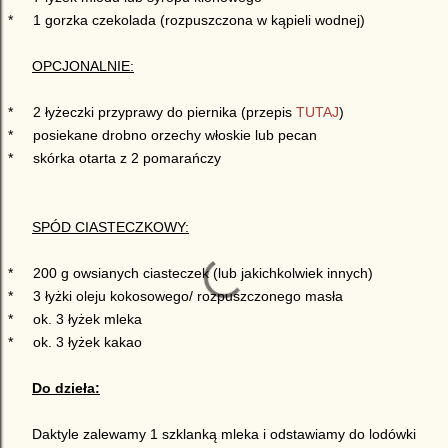
*
1 gorzka czekolada (rozpuszczona w kąpieli wodnej)
OPCJONALNIE:
*
2
łyżeczki
przyprawy do piernika (przepis
TUTAJ
)
*
posiekane drobno orzechy włoskie lub pecan
*
skórka otarta z 2 pomarańczy
SPÓD CIASTECZKOWY:
*
200 g owsianych ciasteczek (lub jakichkolwiek innych)
*
3
łyżki
oleju kokosowego/
rozpuszczonego
masła
*
ok. 3
łyżek
mleka
*
ok. 3
łyżek
kakao
Do
dzieła
:
Daktyle zalewamy 1 szklanką mleka i odstawiamy do lodówki