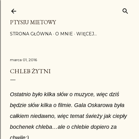
Przejdź do głównej zawartości
PTYSIU MIETOWY
STRONA GŁÓWNA
O MNIE
WIĘCEJ…
marca 01, 2016
CHLEB ŻYTNI
Ostatnio było kilka słów o muzyce, więc dziś
będzie słów kilka o filmie. Gala Oskarowa była
całkiem niedawno, więc temat świeży jak ciepły
bochenek chleba…ale o chlebie dopiero za
chwilę;)