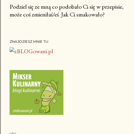
Podziel się ze mną co podobało Ci się w przepisie,
może coś zmieniłaś/eś. Jak Ci smakowało?
P
r
z
e
ZNAJDZIESZ MNIE TU:
ś
l
i
j
k
o
m
e
n
t
a
r
I TU