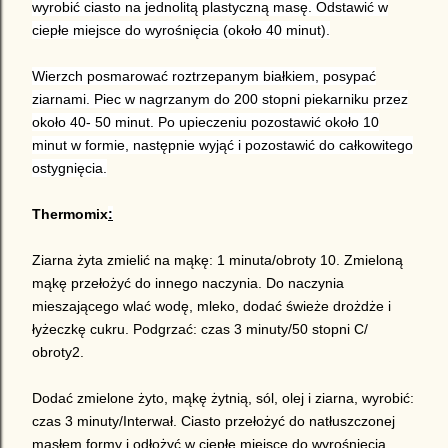
wyrobić ciasto na jednolitą plastyczną masę. Odstawić w
ciepłe miejsce do wyrośnięcia (około 40 minut).
Wierzch posmarować roztrzepanym białkiem, posypać
ziarnami. Piec w nagrzanym do 200 stopni piekarniku przez
około 40- 50 minut. Po upieczeniu pozostawić około 10
minut w formie, następnie wyjąć i pozostawić do całkowitego
ostygnięcia.
Thermomix
:
Ziarna żyta zmielić na mąkę: 1 minuta/obroty 10. Zmieloną
mąkę przełożyć do innego naczynia. Do naczynia
mieszającego wlać wodę, mleko, dodać świeże drożdże i
łyżeczkę cukru. Podgrzać: czas 3 minuty/50 stopni C/
obroty2.
Dodać zmielone żyto, mąkę żytnią, sól, olej i ziarna, wyrobić:
czas 3 minuty/Interwał. Ciasto przełożyć do natłuszczonej
masłem formy i odłożyć w ciepłe miejsce do wyrośnięcia