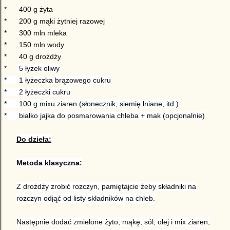
*
400 g żyta
*
200 g mąki żytniej razowej
*
300 mln mleka
*
150 mln wody
*
40 g drożdży
*
5 łyżek oliwy
*
1 łyżeczka brązowego cukru
*
2 łyżeczki cukru
*
100 g mixu ziaren (słonecznik, siemię lniane, itd.)
*
białko jajka do posmarowania chleba + mak (opcjonalnie)
Do dzieła:
Metoda klasyczna:
Z drożdży zrobić rozczyn, pamiętajcie żeby składniki na
rozczyn odjąć od listy składników na chleb.
Następnie dodać zmielone żyto, mąkę, sól, olej i mix ziaren,