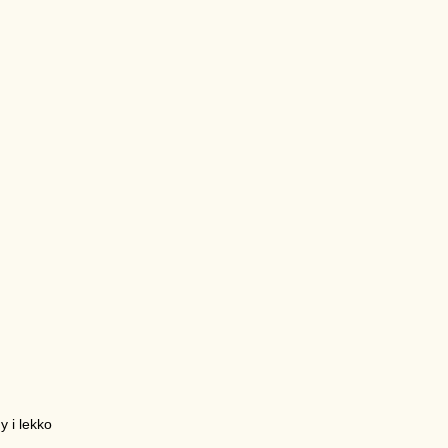
 i lekko
.