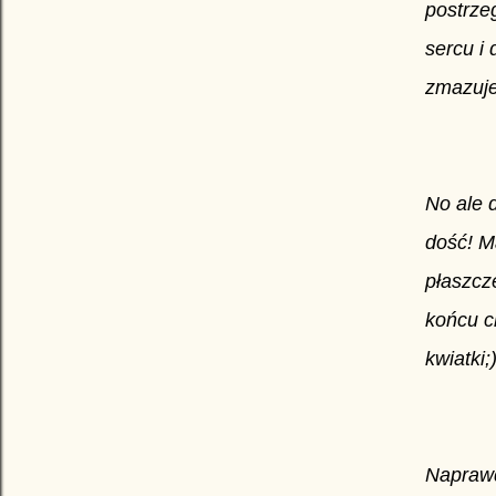
postrze
sercu i 
zmazuje
No ale 
dość! M
płaszcze
końcu c
kwiatki;
Naprawd