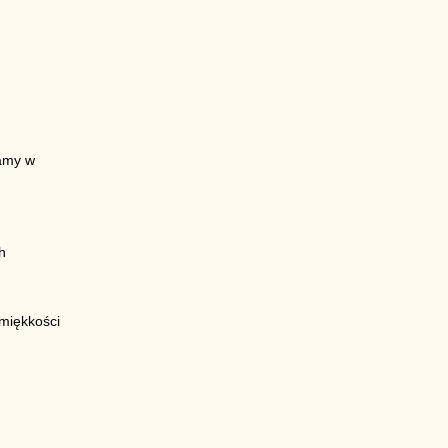
jamy w
h
miękkości