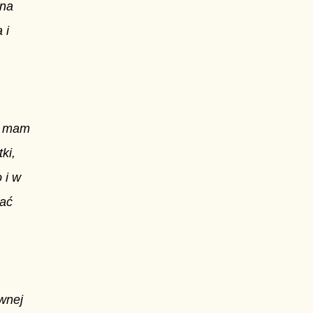
 na
 i
uż mam
ki,
 i w
zać
wnej