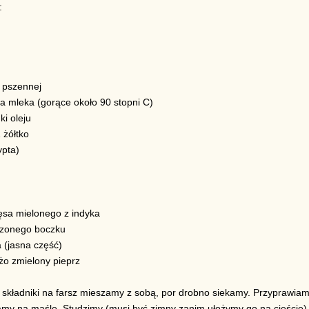
:
 pszennej
a mleka (gorące około 90 stopni C)
ki oleju
1 żółtko
ypta)
ęsa mielonego z indyka
zonego boczku
 (jasna część)
eżo zmielony pieprz
 składniki na farsz mieszamy z sobą, por drobno siekamy. Przyprawiamy
y na maśle. Studzimy (musi być zimny zanim ułożymy go na cieście)