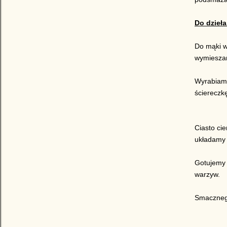
Do dzieła
Do mąki w
wymieszany
Wyrabiamy
ściereczk
Ciasto ci
układamy 
Gotujemy 
warzyw.
Smaczneg