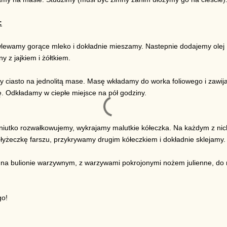
:
lewamy gorące mleko i dokładnie mieszamy. Nastepnie dodajemy olej
 z jajkiem i żółtkiem.
 ciasto na jednolitą mase. Masę wkładamy do worka foliowego i zawi
ę. Odkładamy w ciepłe miejsce na pół godziny.
eniutko rozwałkowujemy, wykrajamy malutkie kółeczka. Na każdym z nic
łyżeczkę farszu, przykrywamy drugim kółeczkiem i dokładnie sklejamy.
na bulionie warzywnym, z warzywami pokrojonymi nożem julienne, do 
o!