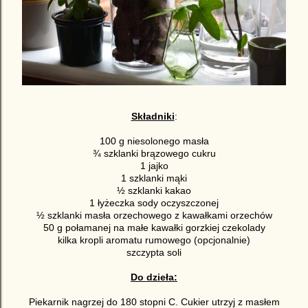
Składniki
:
100 g niesolonego masła
¾ szklanki brązowego cukru
1 jajko
1 szklanki mąki
½ szklanki kakao
1 łyżeczka sody oczyszczonej
½ szklanki masła orzechowego z kawałkami orzechów
50 g połamanej na małe kawałki gorzkiej czekolady
kilka kropli aromatu rumowego (opcjonalnie)
szczypta soli
Do dzieła:
Piekarnik nagrzej do 180 stopni C. Cukier utrzyj z masłem