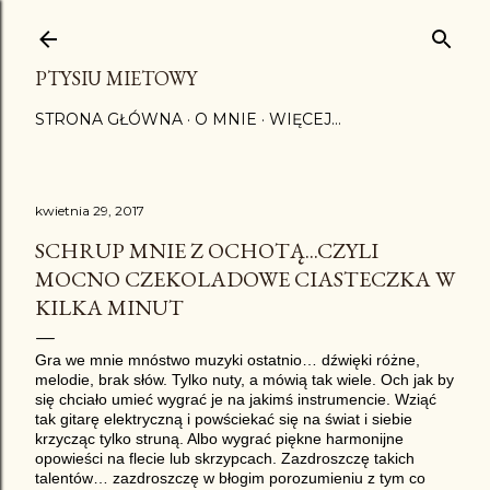
Przejdź do głównej zawartości
PTYSIU MIETOWY
STRONA GŁÓWNA
O MNIE
WIĘCEJ…
kwietnia 29, 2017
SCHRUP MNIE Z OCHOTĄ...CZYLI
MOCNO CZEKOLADOWE CIASTECZKA W
KILKA MINUT
Gra we mnie mnóstwo muzyki ostatnio… dźwięki różne,
melodie, brak słów. Tylko nuty, a mówią tak wiele. Och jak by
się chciało umieć wygrać je na jakimś instrumencie. Wziąć
tak gitarę elektryczną i powściekać się na świat i siebie
krzycząc tylko struną. Albo wygrać piękne harmonijne
opowieści na flecie lub skrzypcach. Zazdroszczę takich
talentów… zazdroszczę w błogim porozumieniu z tym co