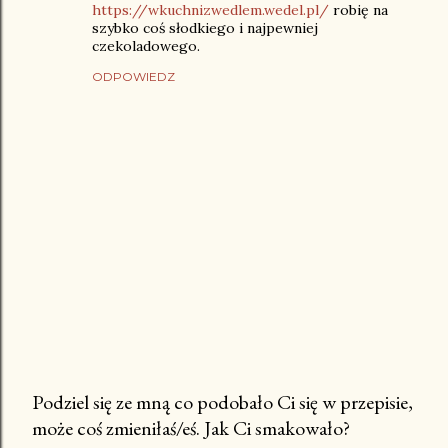
https://wkuchnizwedlem.wedel.pl/
robię na
szybko coś słodkiego i najpewniej
czekoladowego.
ODPOWIEDZ
Podziel się ze mną co podobało Ci się w przepisie,
może coś zmieniłaś/eś. Jak Ci smakowało?
P