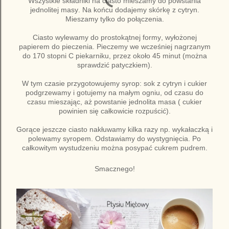
Wszystkie składniki na ciasto mieszamy do powstania
jednolitej masy. Na końcu dodajemy skórkę z cytryn.
Mieszamy tylko do połączenia.
Ciasto wylewamy do prostokątnej formy, wyłożonej
papierem do pieczenia. Pieczemy we wcześniej nagrzanym
do 170 stopni C piekarniku, przez około 45 minut (można
sprawdzić patyczkiem).
W tym czasie przygotowujemy syrop: sok z cytryn i cukier
podgrzewamy i gotujemy na małym ogniu, od czasu do
czasu mieszając, aż powstanie jednolita masa ( cukier
powinien się całkowicie rozpuścić).
Gorące jeszcze ciasto nakłuwamy kilka razy np. wykałaczką i
polewamy syropem. Odstawiamy do wystygnięcia. Po
całkowitym wystudzeniu można posypać cukrem pudrem.
Smacznego!