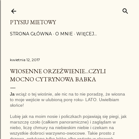
Przejdź do głównej zawartości
PTYSIU MIETOWY
STRONA GŁÓWNA
O MNIE
WIĘCEJ…
kwietnia 12, 2017
WIOSENNE ORZEŹWIENIE...CZYLI
MOCNO CYTRYNOWA BABKA
Ja
wciąż o tej wiośnie, ale nic na to nie poradzę, że wiosna
to moje wejście w ulubioną porę roku- LATO. Uwielbiam
słońce!
Lubię jak na moim nosie i policzkach pojawiają się piegi, jak
marszczę czoło (całkiem panoramiczne) i zaglądam w
niebo, liczę chmury na niebieskim niebie i czekam na
wszystkie dobroci warzywno-owocowe. Takie prosto z
drzewa, opłukane tylko lekko albo wytarte w skrawek