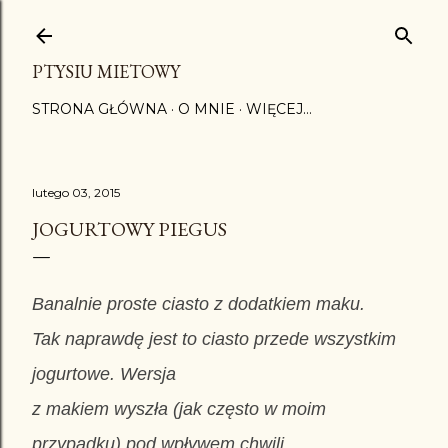
Przejdź do głównej zawartości
PTYSIU MIETOWY
STRONA GŁÓWNA
O MNIE
WIĘCEJ…
lutego 03, 2015
JOGURTOWY PIEGUS
Banalnie proste ciasto z dodatkiem maku.
Tak naprawdę jest to ciasto przede wszystkim
jogurtowe. Wersja
z makiem wyszła (jak często w moim
przypadku) pod wpływem chwili.