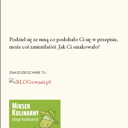
Podziel się ze mną co podobało Ci się w przepisie,
może coś zmieniłaś/eś. Jak Ci smakowało?
P
r
z
e
ZNAJDZIESZ MNIE TU:
ś
l
i
j
k
o
m