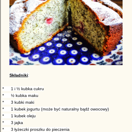
Składniki
:
*
1 i ½ kubka cukru
*
½ kubka maku
*
3 kubki maki
*
1 kubek jogurtu (może być naturalny bądź owocowy)
*
1 kubek oleju
*
3 jajka
*
3 łyżeczki proszku do pieczenia