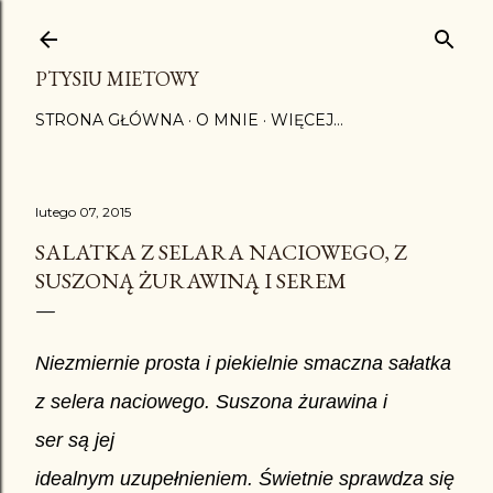
Przejdź do głównej zawartości
PTYSIU MIETOWY
STRONA GŁÓWNA
O MNIE
WIĘCEJ…
lutego 07, 2015
SALATKA Z SELARA NACIOWEGO, Z
SUSZONĄ ŻURAWINĄ I SEREM
Niezmiernie prosta i piekielnie smaczna sałatka
z selera naciowego. Suszona żurawina i
ser są jej
idealnym uzupełnieniem. Świetnie sprawdza się