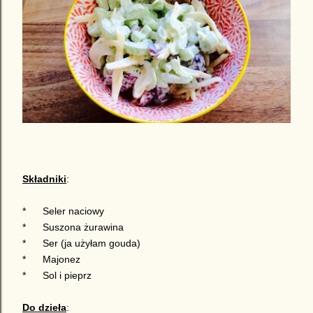
Składniki
:
*
Seler naciowy
*
Suszona żurawina
*
Ser (ja użyłam gouda)
*
Majonez
*
Sol i pieprz
Do dzieła
: