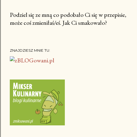
Podziel się ze mną co podobało Ci się w przepisie,
może coś zmieniłaś/eś. Jak Ci smakowało?
P
r
z
e
ZNAJDZIESZ MNIE TU:
ś
l
i
j
k
o
m
e
n
t
a