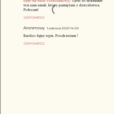
epis-na-blok-czekoladowy/
i jest to dokładnie
ten sam smak, który pamiętam z dzieciństwa.
Polecam!
ODPOWIEDZ
Anonimowy
1 czerwca 2020 14:00
Bardzo fajny wpis. Pozdrawiam !
ODPOWIEDZ