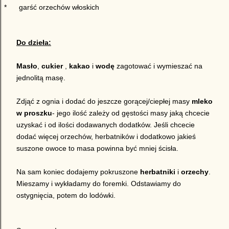
*
garść orzechów włoskich
Do dzieła:
Masło
,
cukier
,
kakao
i
wodę
zagotować i wymieszać na
jednolitą masę.
Zdjąć z ognia i dodać do jeszcze gorącej/ciepłej masy
mleko
w proszku
- jego ilość zależy od gęstości masy jaką chcecie
uzyskać i od ilości dodawanych dodatków. Jeśli chcecie
dodać więcej orzechów, herbatników i dodatkowo jakieś
suszone owoce to masa powinna być mniej ścisła.
Na sam koniec dodajemy pokruszone
herbatniki
i
orzechy
.
Mieszamy i wykładamy do foremki. Odstawiamy do
ostygnięcia, potem do lodówki.