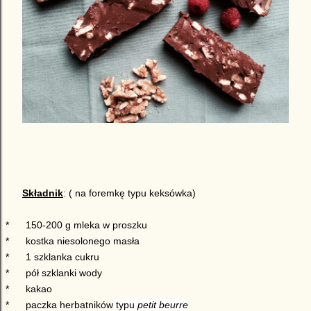
Składnik
: ( na foremkę typu keksówka)
*
150-200 g mleka w proszku
*
kostka niesolonego masła
*
1 szklanka cukru
*
pół szklanki wody
*
kakao
*
paczka herbatników
typu
petit beurre