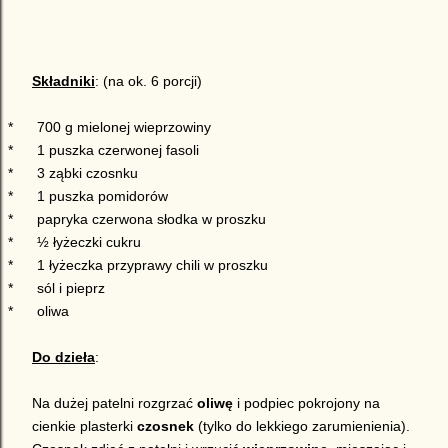
Składniki
: (na ok. 6 porcji)
*
700 g mielonej wieprzowiny
*
1 puszka czerwonej fasoli
*
3 ząbki czosnku
*
1 puszka
pomidorów
*
papryka czerwona
słodka w proszku
*
½ łyżeczki cukru
*
1 łyżeczka przyprawy chili w proszku
*
sól i pieprz
*
oliwa
Do dzieła
:
Na dużej patelni rozgrzać
oliwę
i podpiec pokrojony na
cienkie plasterki
czosnek
(tylko do lekkiego zarumienienia).