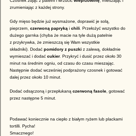
Czosnek zdjąć z patelni i wrzucić
wieprzowinę
, mieszając i
zrumieniając z każdej strony.
Gdy mięso będzie już wysmażone, doprawić je solą,
pieprzem,
czerwoną papryką
i
chili
. Przełożyć wszystko do
dużego garnka (chyba że macie na tyle dużą patelnie
z przykrywka, że zmieszczą się Wam wszystkie
składniki). Dodać
pomidory z puszki
z zalewą, dokładnie
wymieszać i dodać
cukier
. Przykryć i dusić przez około 30
minut na średnim ogniu, od czasu do czasu mieszając.
Następnie dodać wcześniej podprażony czosnek i gotować
dalej przez około 10 minut.
Dodać odsączoną i przepłukaną
czerwoną
fasole
, gotować
przez następne 5 minut.
Podawać koniecznie na ciepło z białym ryżem lub plackami
tortilli. Pycha!
Smacznego!