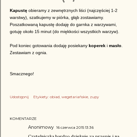
Kapustę
obieramy z zewnętrznych liści (najczęściej 1-2
warstwy), szatkujemy w piórka, głąb zostawiamy.
Poszatkowaną kapustę dodaję do garnka z warzywami,
gotuję około 15 minut (do miękkości wszystkich warzyw).
Pod koniec gotowania dodaję posiekany
koperek
i
masło
.
Zestawiam z ognia.
Smacznego!
Udostępnij
Etykiety:
obiad
wegetariańskie
zupy
KOMENTARZE
Anonimowy
16 czerwca 2015 13:36
Czytelniczka bardzo dziękuje za przepis i na