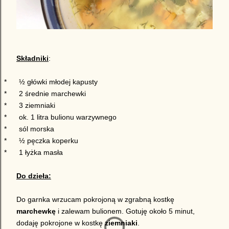
Składniki
:
*
½ główki młodej kapusty
*
2 średnie marchewki
*
3 ziemniaki
*
ok. 1 litra bulionu warzywnego
*
sól morska
*
½ pęczka koperku
*
1 łyżka masła
Do dzieła:
Do garnka wrzucam pokrojoną w zgrabną kostkę
marchewkę
i zalewam bulionem. Gotuję około 5 minut,
dodaję pokrojone w kostkę
ziemniaki
.