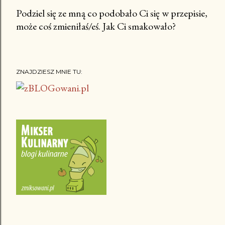
Podziel się ze mną co podobało Ci się w przepisie,
może coś zmieniłaś/eś. Jak Ci smakowało?
P
r
z
e
ZNAJDZIESZ MNIE TU:
ś
l
i
j
k
o
m
e
n
t
a
r