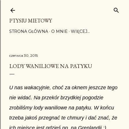
Przejdź do głównej zawartości
PTYSIU MIETOWY
STRONA GŁÓWNA
O MNIE
WIĘCEJ…
czerwca 30, 2015
LODY WANILIOWE NA PATYKU
U nas wakacyjnie, choć za oknem jeszcze tego
nie widać. Na przekór brzydkiej pogodzie
zrobiliśmy lody waniliowe na patyku. W końcu
trzeba jakoś przegnać te chmury i dać znać, że
ich miejsce jest gdzieś np. na Grenlandii :)