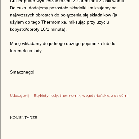
Cukier puder wymieszać razem z ziarenkami z laski wanilii.
Do cukru dodajemy pozostałe składniki i miksujemy na
najwyższych obrotach do połączenia się składników (ja
użyłam do tego Thermomixa, miksując przy użyciu
kopystki/obroty 10/1 minuta).
Masę wkładamy do jednego dużego pojemnika lub do
foremek na lody.
Smacznego!
Udostępnij
Etykiety:
lody
thermomix
wegetariańskie
z dziećmi
KOMENTARZE