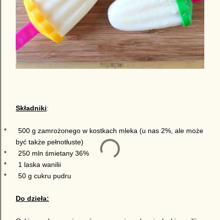
Składniki
:
*
500 g zamrożonego w kostkach mleka (u nas 2%, ale może
być także pełnotłuste)
*
250 mln śmietany 36%
*
1 laska wanilii
*
50 g cukru pudru
Do dzieła: