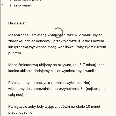
*
1 laska wanilii
Do dzieła:
Mascarpone i śmietanę wymieszać razem. Z wanilii wyjąć
ziarenka- odciąć końcówki, przekroić wzdłuż laskę i nożem
lub łyżeczką wyskrobać masę waniliową. Połączyć z cukrem
pudrem.
Masę śmietanową ubijamy na sztywno, (ok 5-7 minut), pod
koniec ubijania dodajemy cukier wymieszany z wanilią.
Przekładamy do naczynia (u mnie zwykła blaszka) i
wkładamy do zamrażalnika na przynajmniej 3h (najlepiej na
całą noc).
Pamiętajcie żeby lody wyjąć z lodówki na około 10 minut
przed jedzeniem.