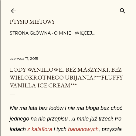
Przejdź do głównej zawartości
PTYSIU MIETOWY
STRONA GŁÓWNA
O MNIE
WIĘCEJ…
czerwca 17, 2015
LODY WANILIOWE...BEZ MASZYNKI, BEZ
WIELOKROTNEGO UBIJANIA!***FLUFFY
VANILLA ICE CREAM***
Nie ma lata bez lodów i nie ma bloga bez choć
jednego na nie przepisu ..u mnie już trzeci! Po
lodach
z kalafiora
i tych
bananowych
, przyszła