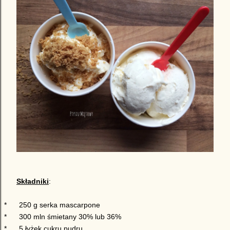
Składniki
:
*
250 g serka mascarpone
*
300 mln śmietany 30% lub 36%
*
5 łyżek cukru pudru