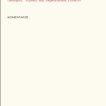
Udostępnij
Etykiety:
lody
wegetariańskie
z dziećmi
KOMENTARZE