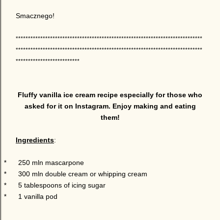
Smacznego!
****************************************************************************
****************************************************************************
**************************
Fluffy vanilla ice cream recipe especially for those who
asked for it on Instagram. Enjoy making and eating
them!
Ingredients
:
*
250 mln mascarpone
*
300 mln double cream or whipping cream
*
5 tablespoons of icing sugar
*
1 vanilla pod