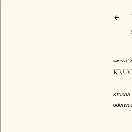
czerwca 10
KRUC
Krucha t
oderwać