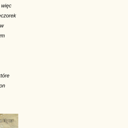
 więc
eczorek
 w
nym
które
zon