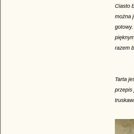
Ciasto b
można j
gotowy.
pięknym
razem b
Tarta j
przepis
truskaw