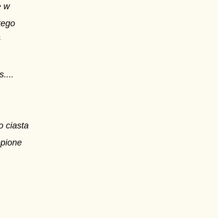
e w
tego
ć
....
 ciasta
opione