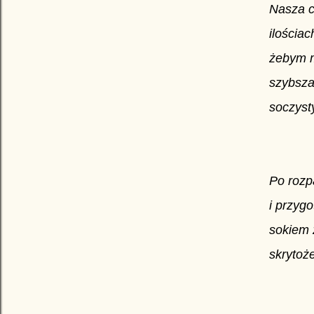
Nasza c
ilościa
żebym m
szybsza,
soczyst
Po rozp
i przyg
sokiem 
skrytoże