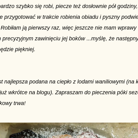
ardzo szybko się robi, piecze też dosłownie pół godziny,
e przygotować w trakcie robienia obiadu i pyszny podwi
 Robiłam ją pierwszy raz, więc jeszcze nie mam wprawy
 precyzyjnym zawinięciu jej boków ...myślę, że następ
ędzie piękniej.
est najlepsza podana na ciepło z lodami waniliowymi (na 
 już wkrótce na blogu). Zapraszam do pieczenia póki se
kowy trwa!