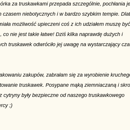
órka za truskawkami przepada szczególnie, pochłania j
ch czasem niebotycznych i w bardzo szybkim tempie. Dla
iała możliwość upieczeni coś z ich udziałem muszę by
 co nie jest takie łatwe! Dziś kilka naprawdę dużych i
ych truskawek odwróciło jej uwagę na wystarczający czas
akowaniu zakupów, zabrałam się za wyrobienie kruchego
otowanie truskawek. Posypane mąką ziemniaczaną i skr
z cytryny były bezpieczne od naszego truskawkowego
rcy ;)